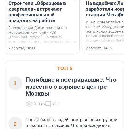
Строители «Образцовых
На водоёмах Лен
кварталов» встречают
заработали новы
профессиональный
станции МегаФон
праздник на работе
Инженеры МегаФона ус
телеком-оборудование 
В преддверии Дня строителя топ-
популярных водоёмах
менеджеры компании «СЗ
Ленинградской области
„Терминал-Ресурс“ — о планах
станции вблизи Лембол
компании, испытаниях и поводах для
Раздолинского озёр, а 
осторожного оптимизма.
7 августа, 18:00
7 августа, 14:59
недалеко от Большого Т
водопада.
ТОП 5
Погибшие и пострадавшие. Что
1
известно о взрыве в центре
Москвы
91 118
217
Галька била в людей, пострадавших грузили
2
в скорые на лежаках. Что происходило в