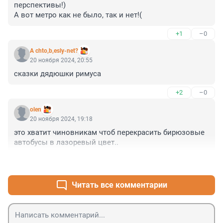
перспективы!)

А вот метро как не было, так и нет!(
+1
–0
A chto,b,esly-net?
20 ноября 2024, 20:55
сказки дядюшки римуса
+2
–0
olen
20 ноября 2024, 19:18
это хватит чиновникам чтоб перекрасить бирюзовые 
автобусы в лазоревый цвет..
+1
–2
Читать все комментарии