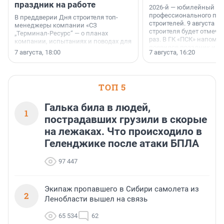
праздник на работе
2026-й — юбилейный го
профессионального пр
В преддверии Дня строителя топ-
строителей. 9 августа 2
менеджеры компании «СЗ
строителя будет отмечат
„Терминал-Ресурс“ — о планах
раз. В ГК «ПСК» напомни
компании, испытаниях и поводах для
появился праздник и к
осторожного оптимизма.
7 августа, 18:00
7 августа, 16:20
поменялась роль строит
ТОП 5
Галька била в людей,
1
пострадавших грузили в скорые
на лежаках. Что происходило в
Геленджике после атаки БПЛА
97 447
Экипаж пропавшего в Сибири самолета из
2
Ленобласти вышел на связь
65 534
62