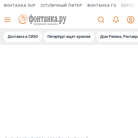
ФОНТАНКА SUP
(ОТ)ЛИЧНЫЙ ПИТЕР
ФОНТАНКА ГО
СЕРЕБР
Доставка в СИЗО
Петербург ищет креатив
Дом Репина. Реставр