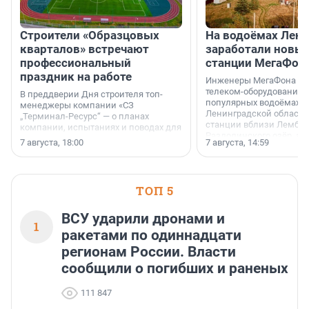
Строители «Образцовых
На водоёмах Лен
кварталов» встречают
заработали новы
профессиональный
станции МегаФон
праздник на работе
Инженеры МегаФона ус
телеком-оборудование 
В преддверии Дня строителя топ-
популярных водоёмах
менеджеры компании «СЗ
Ленинградской области
„Терминал-Ресурс“ — о планах
станции вблизи Лембол
компании, испытаниях и поводах для
Раздолинского озёр, а 
осторожного оптимизма.
7 августа, 18:00
7 августа, 14:59
недалеко от Большого Т
водопада.
ТОП 5
ВСУ ударили дронами и
1
ракетами по одиннадцати
регионам России. Власти
сообщили о погибших и раненых
111 847