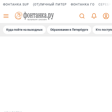
ФОНТАНКА SUP
(ОТ)ЛИЧНЫЙ ПИТЕР
ФОНТАНКА ГО
СЕРЕБР
Куда пойти на выходных
Образование в Петербурге
Кто поступ