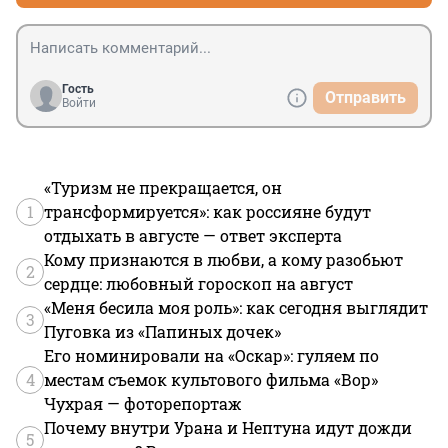
Гость
Отправить
Войти
«Туризм не прекращается, он
1
трансформируется»: как россияне будут
отдыхать в августе — ответ эксперта
Кому признаются в любви, а кому разобьют
2
сердце: любовный гороскоп на август
«Меня бесила моя роль»: как сегодня выглядит
3
Пуговка из «Папиных дочек»
Его номинировали на «Оскар»: гуляем по
4
местам съемок культового фильма «Вор»
Чухрая — фоторепортаж
Почему внутри Урана и Нептуна идут дожди
5