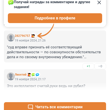
Получай награды за комментарии и другие 
задания!
3
2
0
1
1
Подробнее в профиле
КОММЕНТАРИИ
2
282796757
19 ноября 2024, 21:26
"суд вправе признать её соответствующей 
действительности — по совокупности обстоятельств 
дела и по своему внутреннему убеждению."

Да, ладно! "Внутреннего убеждения" судьи вполне 
+1
–0
достаточно. Доказательства излишни.
Леонтий
19 ноября 2024, 21:17
Это интеллигент считай,руки ведь ни рубил?
+1
–0
Читать все комментарии