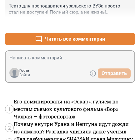
Театр для преподавателя уральского ВУЗа просто 
стал не доступен! Полный сюр, а не жизнь!..
+0
–0
Читать все комментарии
Гость
Отправить
Войти
Его номинировали на «Оскар»: гуляем по
1
местам съемок культового фильма «Вор»
Чухрая — фоторепортаж
Почему внутри Урана и Нептуна идут дожди
2
из алмазов? Разгадка удивила даже ученых
«Дед разбушевался»: SHAMAN довел Мизулину