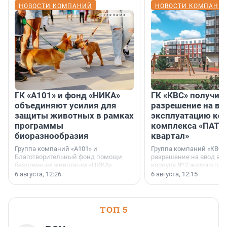
НОВОСТИ КОМПАНИЙ
НОВОСТИ КОМПАНИ
ГК «А101» и фонд «НИКА»
ГК «КВС» получил
объединяют усилия для
разрешение на вв
защиты животных в рамках
эксплуатацию кор
программы
комплекса «ПАТИ
биоразнообразия
квартал»
Группа компаний «А101» и
Группа компаний «КВС»
Благотворительный фонд помощи
разрешение на ввод в 
бездомным животным «НИКА»
корпуса № 2 жилого про
заключили соглашение о
Уютный квартал», расп
6 августа, 12:26
6 августа, 12:15
стратегическом сотрудничестве.
Всеволожском районе
Ленинградской области
ТОП 5