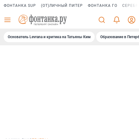
ФОНТАНКА SUP
(ОТ)ЛИЧНЫЙ ПИТЕР
ФОНТАНКА ГО
СЕРЕБР
Основатель Levrana и критика на Татьяны Ким
Образование в Петер