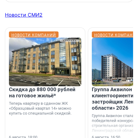
Новости СМИ2
НОВОСТИ КОМПАНИЙ
НОВОСТИ КОМПАНИ
Скидка до 880 000 рублей
Группа Аквилон 
на готовое жильё*
клиентоориентир
застройщик Лени
Теперь квартиру в сданном ЖК
области» 2026
«Образцовый квартал 14» можно
купить со специальной скидкой.
Группа Аквилон стала 
победителей конкурса 
строительная организа
Ленинградской области 
номинации «Самый
6 августа, 18:00
6 августа, 16:50