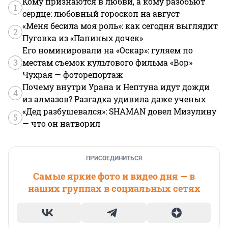
Кому признаются в любви, а кому разобьют
1
сердце: любовный гороскоп на август
«Меня бесила моя роль»: как сегодня выглядит
2
Пуговка из «Папиных дочек»
Его номинировали на «Оскар»: гуляем по
3
местам съемок культового фильма «Вор»
Чухрая — фоторепортаж
Почему внутри Урана и Нептуна идут дожди
4
из алмазов? Разгадка удивила даже ученых
«Дед разбушевался»: SHAMAN довел Мизулину
5
— что он натворил
ПРИСОЕДИНИТЬСЯ
Самые яркие фото и видео дня — в
наших группах в социальных сетях