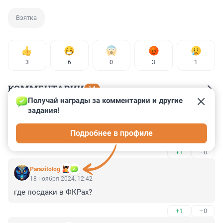
Взятка
3
6
0
3
1
КОММЕНТАРИИ
14
Получай награды за комментарии и другие 
задания!
Гость
18 ноября 2024, 13:11
Подробнее в профиле
А в Питере когда?
+1
–0
Parazitolog
18 ноября 2024, 12:42
где посдаки в ФКРах?
+1
–0