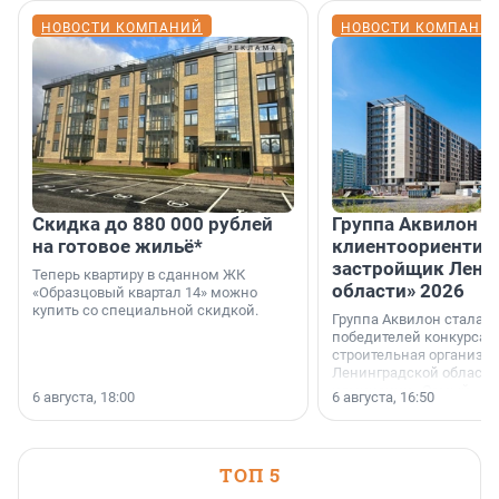
НОВОСТИ КОМПАНИЙ
НОВОСТИ КОМПАНИ
Скидка до 880 000 рублей
Группа Аквилон 
на готовое жильё*
клиентоориентир
застройщик Лени
Теперь квартиру в сданном ЖК
области» 2026
«Образцовый квартал 14» можно
купить со специальной скидкой.
Группа Аквилон стала 
победителей конкурса 
строительная организа
Ленинградской области 
номинации «Самый
6 августа, 18:00
6 августа, 16:50
клиентоориентированн
застройщик Ленинград
области».
ТОП 5