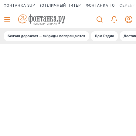
ФОНТАНКА SUP
(ОТ)ЛИЧНЫЙ ПИТЕР
ФОНТАНКА ГО
СЕРЕБР
Бензин дорожает — гибриды возвращаются
Дом Радио
Достав