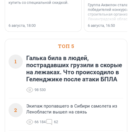
купить со специальной скидкой.
Группа Аквилон стала 
победителей конкурса 
строительная организа
Ленинградской области 
номинации «Самый
6 августа, 18:00
6 августа, 16:50
клиентоориентированн
застройщик Ленинград
области».
ТОП 5
Галька била в людей,
1
пострадавших грузили в скорые
на лежаках. Что происходило в
Геленджике после атаки БПЛА
98 530
Экипаж пропавшего в Сибири самолета из
2
Ленобласти вышел на связь
66 184
62