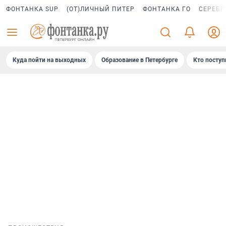
ФОНТАНКА SUP
(ОТ)ЛИЧНЫЙ ПИТЕР
ФОНТАНКА ГО
СЕРЕБР
Куда пойти на выходных
Образование в Петербурге
Кто поступ