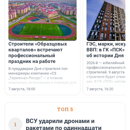
Строители «Образцовых
ГЭС, марки, искус
кварталов» встречают
ВВП: в ГК «ПСК» р
профессиональный
об истории Дня с
праздник на работе
2026-й — юбилейный го
профессионального пр
В преддверии Дня строителя топ-
строителей. 9 августа 2
менеджеры компании «СЗ
строителя будет отмечат
„Терминал-Ресурс“ — о планах
раз. В ГК «ПСК» напомни
компании, испытаниях и поводах для
появился праздник и к
осторожного оптимизма.
7 августа, 18:00
7 августа, 16:20
поменялась роль строит
ТОП 5
ВСУ ударили дронами и
1
ракетами по одиннадцати