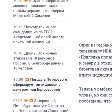
10:20
В Иране впервые за 5
месяцев показали видео с
новым верховным лидером
Моджтабой Хаменеи
10:19
Почему так много
скандалов из-за ЕГЭ?
Академик — об особенности
приемной кампании
Один из рыбаков
телеканалу NRK,
10:10
Дроны ВСУ ночью
«Подлодка попа
атаковали 18 регионов
к северу, в отк
России. В Белгороде ранены
13 человек
береговая охран
винта подлодки
10:00
Погоду в Петербурге
сформирует антициклон с
Теперь у рыбак
центром над Белоруссией
улове», но они 
пообещали, что
07:07
Затерянный
Петербург: плавучий фонтан
на Неве и каток на Дворцовой