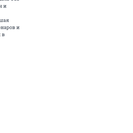
н и
йшая
онаров и
 в