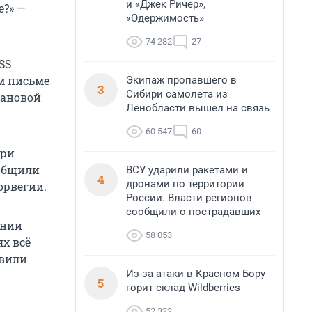
и «Джек Ричер»,
е?» —
«Одержимость»
74 282
27
SS
ом письме
Экипаж пропавшего в
3
Сибири самолета из
лановой
Ленобласти вышел на связь
60 547
60
при
ообщили
ВСУ ударили ракетами и
4
дронами по территории
орвегии.
России. Власти регионов
сообщили о пострадавших
ении
58 053
х всё
авили
Из-за атаки в Красном Бору
5
горит склад Wildberries
52 322