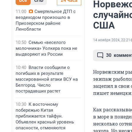
Все
СПБ
24 часа
Норвежс
11:00
Смертельное ДТП с
случайн
вездеходом произошло в
США
Приозерском районе
Ленобласти
14 ноября 2024, 22:21
10:50
Семью «веселого
молочника» Уолкера пока не
выдворяют из России
30
коммен
10:40
Власти сообщили о
Норвежским рыб
погибших в результате
экипаж рыболов
массированной атаки ВСУ на
Белгород. Число
зацепил в свои
пострадавших растет
пишет немецкий
10:30
К восточному
Как рассказыва
побережью Китая
приближается тайфун.
в море в понеде
Объявлен красный уровень
несколько соте
опасности, отменяются
захода. Но неож