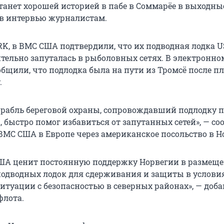
станет хорошей историей в пабе в Соммарёе в выходны
в интервью журналистам.
K, в ВМС США подтвердили, что их подводная лодка U
ительно запуталась в рыболовных сетях. В электронн
общили, что подлодка была на пути из Тромсё после п
.
рабль береговой охраны, сопровождавший подлодку 
, быстро помог избавиться от запутанных сетей», — с
ВМС США в Европе через американское посольство в Н
ША ценит постоянную поддержку Норвегии в размещ
одводных лодок для сдерживания и защиты в условия
ситуации с безопасностью в северных районах», — доб
флота.