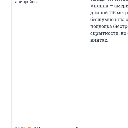
авиарейсы
Virginia — аме
длиной 115 метр
бесшумно шла с
подлодка быстр
скрытности, но 
винтах.