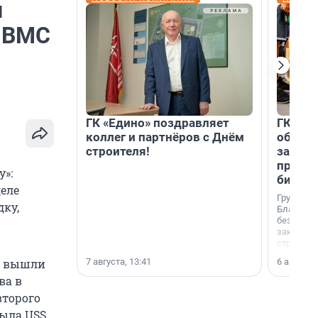
и
у ВМС
ГК «Едино» поздравляет
ГК «А1
коллег и партнёров с Днём
объеди
строителя!
защит
прогр
»:
биора
деле
Группа к
ку,
Благотв
бездомн
заключил
стратеги
7 августа, 13:41
6 августа,
о, вышли
ва в
второго
была USS