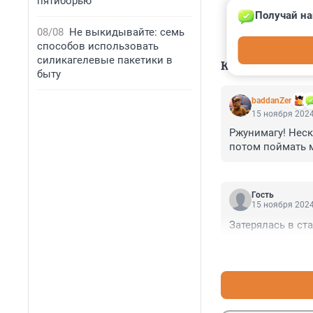
пятиборью
Получай на
08/08
Не выкидывайте: семь
способов использовать
силикагелевые пакетики в
КОММЕНТАР
быту
baddanZer
15 ноября 2024
Ржунимагу! Неск
потом поймать 
Гость
15 ноября 2024
Затерялась в ст