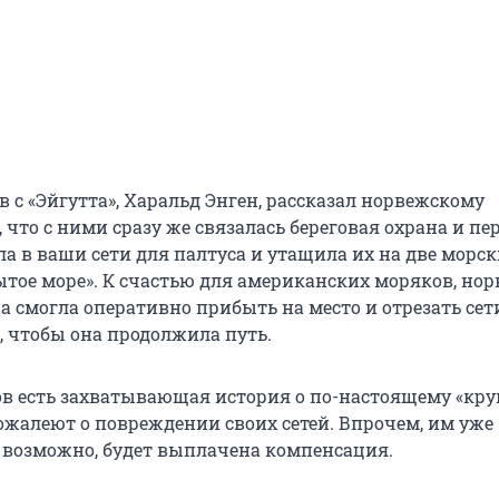
 с «Эйгутта», Харальд Энген, рассказал норвежскому
 что с ними сразу же связалась береговая охрана и пер
ла в ваши сети для палтуса и утащила их на две морс
рытое море». К счастью для американских моряков, но
а смогла оперативно прибыть на место и отрезать сет
, чтобы она продолжила путь.
ов есть захватывающая история о по-настоящему «кр
сожалеют о повреждении своих сетей. Впрочем, им уже
, возможно, будет выплачена компенсация.