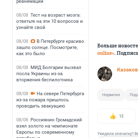
реанимации
08/08
Тест на возраст мозга:
ответьте на эти 10 вопросов и
узнайте свой
08/08
В Петербурге красиво
Больше новост
зашло солнце. Посмотрите,
online»
. Подпис
как это было
08/08
МИД Болгарии вызвал
Казаков
посла Украины из-за
вторжения беспилотника
08/08
На севере Петербурга
Норвегия
Под
из-за пожара пришлось
проводить эвакуацию
12
08/08
Россиянин Громадский
взял золото на чемпионате
Европы по современному
Увидели опечатку? В