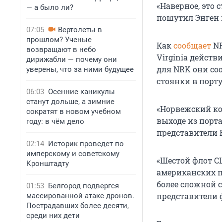
«Наверное, это 
— а было ли?
пошутил Энген 
07:05
Вертолеты в
прошлом? Ученые
Как
сообщает
NR
возвращают в небо
Virginia действ
дирижабли — почему они
для NRK они со
уверены, что за ними будущее
стоянки в порту
06:03
Осенние каникулы
станут дольше, а зимние
«Норвежский ко
сократят в новом учебном
выходе из порта
году: в чём дело
представители 
02:14
Историк проведет по
имперскому и советскому
«Шестой флот С
Кронштадту
американских п
более сложной 
01:53
Белгород подвергся
представители 
массированной атаке дронов.
Пострадавших более десяти,
среди них дети