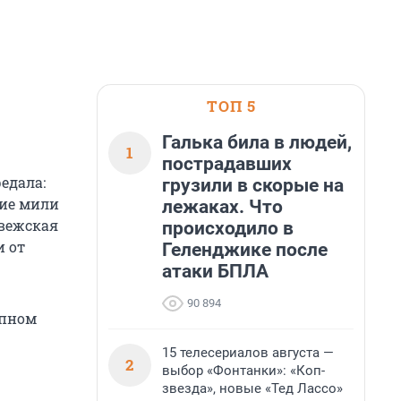
ТОП 5
Галька била в людей,
1
пострадавших
едала:
грузили в скорые на
кие мили
лежаках. Что
рвежская
происходило в
и от
Геленджике после
атаки БПЛА
90 894
упном
15 телесериалов августа —
2
выбор «Фонтанки»: «Коп-
звезда», новые «Тед Лассо»