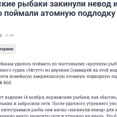
кие рыбаки закинули невод 
о поймали атомную подлодк
12 491
тариев
акам удалось поймать по-настоящему «крупную рыбу
ного судна «Эйгутт» из деревни Соммарёй на этой не
 сети новейшую американскую атомную подводную лод
 Bild.
ет издание 14 ноября, норвежские рыбаки, как обычн
льник и забросили сети. После удачного утреннего уло
н килограммов рыбы они вновь «закинули невод» для 
иданно нечто зацепило сети и утащило их вдаль. Это 