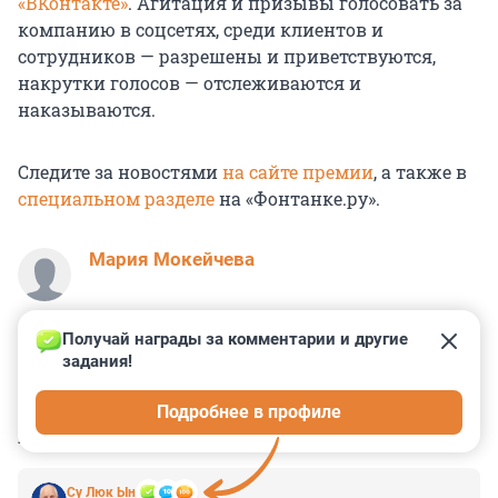
«ВКонтакте»
. Агитация и призывы голосовать за
компанию в соцсетях, среди клиентов и
сотрудников — разрешены и приветствуются,
накрутки голосов — отслеживаются и
наказываются.
Следите за новостями
на сайте премии
, а также в
специальном разделе
на «Фонтанке.ру».
Мария Мокейчева
Получай награды за комментарии и другие 
задания!
0
2
1
1
0
Подробнее в профиле
КОММЕНТАРИИ
2
Су Люк Ын