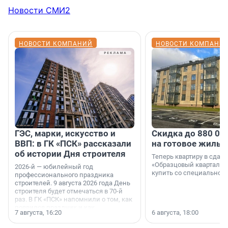
Новости СМИ2
НОВОСТИ КОМПАНИЙ
НОВОСТИ КОМПАНИ
ГЭС, марки, искусство и
Скидка до 880 00
ВВП: в ГК «ПСК» рассказали
на готовое жильё
об истории Дня строителя
Теперь квартиру в сда
«Образцовый квартал 1
2026-й — юбилейный год
купить со специальной 
профессионального праздника
строителей. 9 августа 2026 года День
строителя будет отмечаться в 70-й
раз. В ГК «ПСК» напомнили о том, как
появился праздник и как
7 августа, 16:20
6 августа, 18:00
поменялась роль строительства.