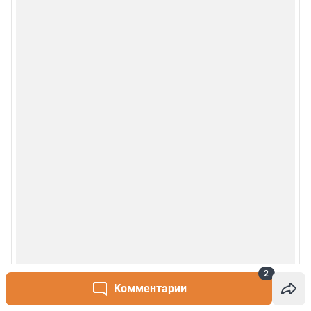
Рубрики
О сайте
Контакты
Техподдержка
Реклама
Наши мероприятия
О компании
Наши вакансии
2
Комментарии
Статистика канала в MAX