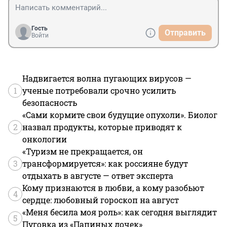
Гость
Отправить
Войти
Надвигается волна пугающих вирусов —
1
ученые потребовали срочно усилить
безопасность
«Сами кормите свои будущие опухоли». Биолог
2
назвал продукты, которые приводят к
онкологии
«Туризм не прекращается, он
3
трансформируется»: как россияне будут
отдыхать в августе — ответ эксперта
Кому признаются в любви, а кому разобьют
4
сердце: любовный гороскоп на август
«Меня бесила моя роль»: как сегодня выглядит
5
Пуговка из «Папиных дочек»