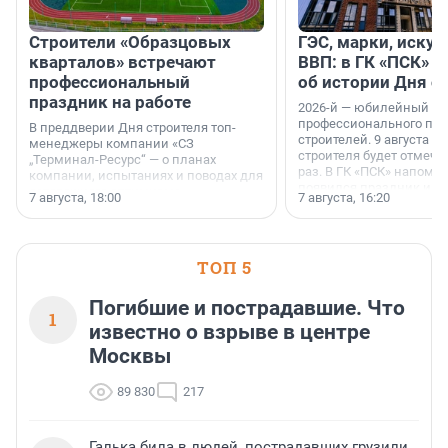
Строители «Образцовых
ГЭС, марки, искус
кварталов» встречают
ВВП: в ГК «ПСК» р
профессиональный
об истории Дня с
праздник на работе
2026-й — юбилейный го
профессионального пр
В преддверии Дня строителя топ-
строителей. 9 августа 2
менеджеры компании «СЗ
строителя будет отмечат
„Терминал-Ресурс“ — о планах
раз. В ГК «ПСК» напомни
компании, испытаниях и поводах для
появился праздник и к
осторожного оптимизма.
7 августа, 18:00
7 августа, 16:20
поменялась роль строит
ТОП 5
Погибшие и пострадавшие. Что
1
известно о взрыве в центре
Москвы
89 830
217
Галька била в людей, пострадавших грузили