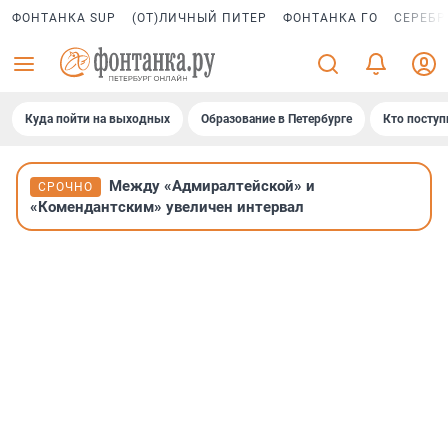
ФОНТАНКА SUP
(ОТ)ЛИЧНЫЙ ПИТЕР
ФОНТАНКА ГО
СЕРЕБР
Куда пойти на выходных
Образование в Петербурге
Кто поступ
Между «Адмиралтейской» и
СРОЧНО
«Комендантским» увеличен интервал