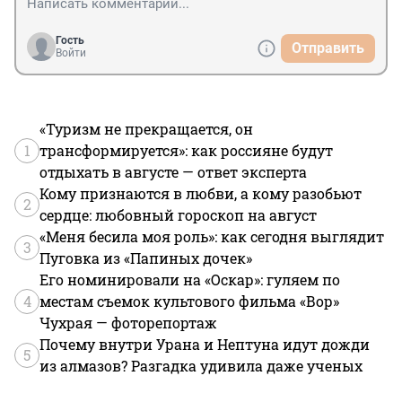
Гость
Отправить
Войти
«Туризм не прекращается, он
1
трансформируется»: как россияне будут
отдыхать в августе — ответ эксперта
Кому признаются в любви, а кому разобьют
2
сердце: любовный гороскоп на август
«Меня бесила моя роль»: как сегодня выглядит
3
Пуговка из «Папиных дочек»
Его номинировали на «Оскар»: гуляем по
4
местам съемок культового фильма «Вор»
Чухрая — фоторепортаж
Почему внутри Урана и Нептуна идут дожди
5
из алмазов? Разгадка удивила даже ученых