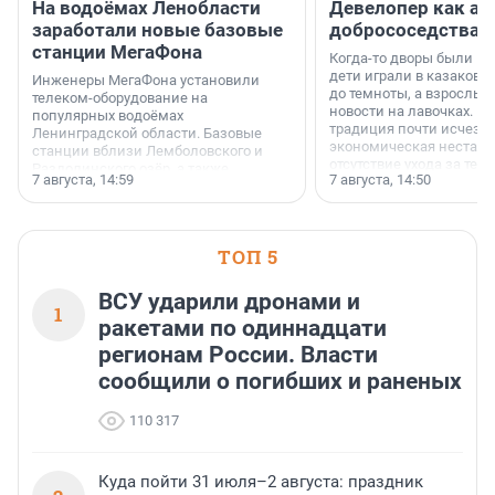
На водоёмах Ленобласти
Девелопер как ар
заработали новые базовые
добрососедства
станции МегаФона
Когда-то дворы были ме
дети играли в казаков-
Инженеры МегаФона установили
до темноты, а взрослые
телеком-оборудование на
новости на лавочках. В 1
популярных водоёмах
традиция почти исчезл
Ленинградской области. Базовые
экономическая нестаби
станции вблизи Лемболовского и
отсутствие ухода за те
Раздолинского озёр, а также
7 августа, 14:59
7 августа, 14:50
сделали своё дело.
недалеко от Большого Тосненского
водопада.
ТОП 5
ВСУ ударили дронами и
1
ракетами по одиннадцати
регионам России. Власти
сообщили о погибших и раненых
110 317
Куда пойти 31 июля–2 августа: праздник