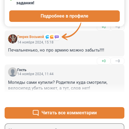
задания!
Гость
14 ноября 2024, 16:24
Подробнее в профиле
Это был мой друг
+0
–0
Генрих Восьмой
14 ноября 2024, 15:18
Печальненько, но про армию можно забыть!!!!
+0
–0
Гость
14 ноября 2024, 11:44
Мопеды сами купили? Родители куда смотрели, 
велосипед убить может, а тут, слов нет!
+0
–0
Читать все комментарии