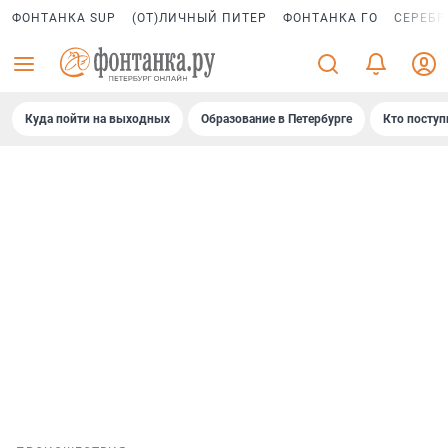
ФОНТАНКА SUP
(ОТ)ЛИЧНЫЙ ПИТЕР
ФОНТАНКА ГО
СЕРЕБР
Куда пойти на выходных
Образование в Петербурге
Кто поступ