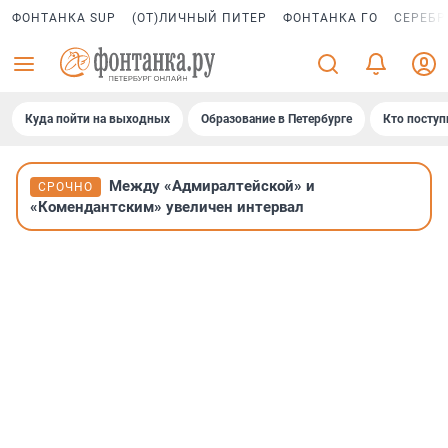
ФОНТАНКА SUP
(ОТ)ЛИЧНЫЙ ПИТЕР
ФОНТАНКА ГО
СЕРЕБР
Куда пойти на выходных
Образование в Петербурге
Кто поступ
Между «Адмиралтейской» и
СРОЧНО
«Комендантским» увеличен интервал