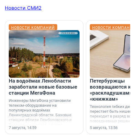
Новости СМИ2
НОВОСТИ КОМПАНИЙ
НОВОСТИ КОМПАНИ
На водоёмах Ленобласти
Петербуржцы
заработали новые базовые
возвращаются к
станции МегаФона
«раскладушкам» 
«книжкам»
Инженеры МегаФона установили
телеком-оборудование на
Технология гибких дисп
популярных водоёмах
перестает быть нишевы
Ленинградской области. Базовые
переходит в разряд вос
станции вблизи Лемболовского и
повседневных решений
Раздолинского озёр, а также
7 августа, 14:59
5 августа, 13:56
недалеко от Большого Тосненского
водопада.