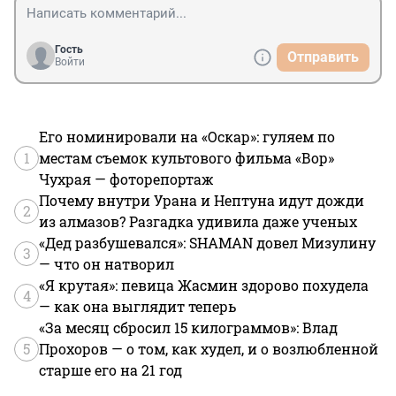
Гость
Отправить
Войти
Его номинировали на «Оскар»: гуляем по
1
местам съемок культового фильма «Вор»
Чухрая — фоторепортаж
Почему внутри Урана и Нептуна идут дожди
2
из алмазов? Разгадка удивила даже ученых
«Дед разбушевался»: SHAMAN довел Мизулину
3
— что он натворил
«Я крутая»: певица Жасмин здорово похудела
4
— как она выглядит теперь
«За месяц сбросил 15 килограммов»: Влад
5
Прохоров — о том, как худел, и о возлюбленной
старше его на 21 год