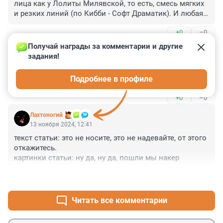
лица как у Лолиты Милявской, то есть, смесь мягких 
и резких линий (по Кибби - Софт Драматик). И любая 
шапка "приближенная по цвету к оттенку волос" меня 
+0
–0
старит лет на 10 и делает из меня Бабу-Ягу, потому что 
выделяет резкие черты в лице. Я могу носить шапки 
Получай награды за комментарии и другие 
Гость
только светлых холодных оттенков. По той же 
13 ноября 2024, 13:37
задания!
причине, из-за контрастной "восточной" внешности, 
Послушайте песню "Лыжник", и вам сразу захочется 
мне как раз декор подходит. Не весь (помпоны - 
Подробнее в профиле
нестись "в красной шапке с зеленым пумпоном"...
точно нет), но стразы и бусины точно. Вариант шапки 
с большим цветком и стразами, который автор статьи 
+0
–0
советует "забыть", как раз мой вариант, только 
требуется другой цвет.
Лахтоногий
13 ноября 2024, 12:41
текст статьи: это не носите, это не надевайте, от этого 
откажитесь. 

картинки статьи: ну да, ну да, пошли мы накер
+0
–0
Читать все комментарии