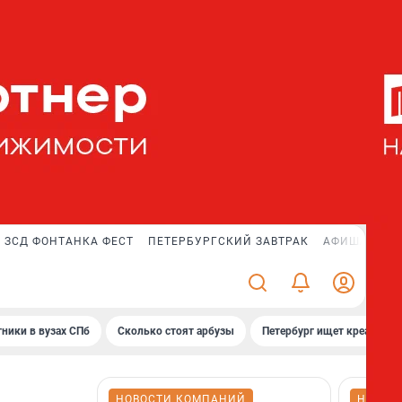
ЗСД ФОНТАНКА ФЕСТ
ПЕТЕРБУРГСКИЙ ЗАВТРАК
АФИША PLUS
ники в вузах СПб
Сколько стоят арбузы
Петербург ищет креатив
НОВОСТИ КОМПАНИЙ
НОВОС