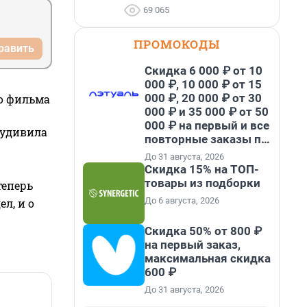
69 065
ПРОМОКОДЫ
равить
Скидка 6 000 ₽ от 10
000 ₽, 10 000 ₽ от 15
000 ₽, 20 000 ₽ от 30
го фильма
000 ₽ и 35 000 ₽ от 50
000 ₽ на первый и все
 удивила
повторные заказы по
промокоду НАБЕРИ
До 31 августа, 2026
Скидка 15% на ТОП-
товары из подборки
теперь
До 6 августа, 2026
л, и о
Скидка 50% от 800 ₽
на первый заказ,
максимальная скидка
600 ₽
До 31 августа, 2026