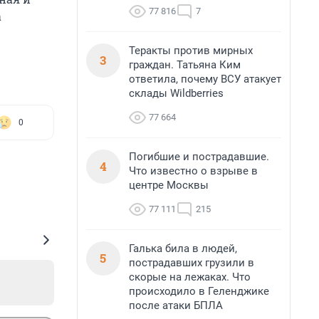
77 816
7
а
Теракты против мирных
3
граждан. Татьяна Ким
ответила, почему ВСУ атакует
склады Wildberries
77 664
0
Погибшие и пострадавшие.
4
Что известно о взрыве в
центре Москвы
77 111
215
Галька била в людей,
5
пострадавших грузили в
скорые на лежаках. Что
происходило в Геленджике
после атаки БПЛА