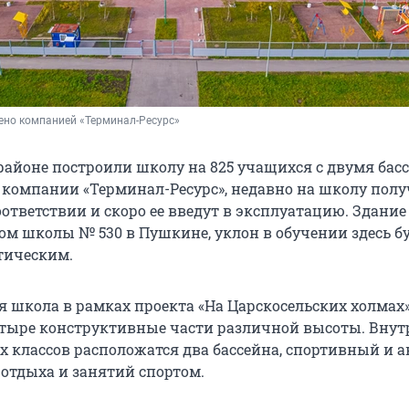
ено компанией «Терминал-Ресурс»
айоне построили школу на 825 учащихся с двумя бас
 компании «Терминал-Ресурс», недавно на школу пол
ответствии и скоро ее введут в эксплуатацию. Здание
ом школы № 530 в Пушкине, уклон в обучении здесь б
тическим.
 школа в рамках проекта «На Царскосельских холмах
етыре конструктивные части различной высоты. Внут
 классов расположатся два бассейна, спортивный и 
 отдыха и занятий спортом.