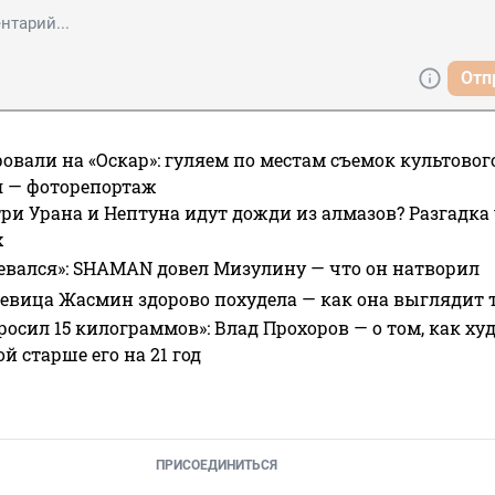
Отп
овали на «Оскар»: гуляем по местам съемок культово
я — фоторепортаж
ри Урана и Нептуна идут дожди из алмазов? Разгадка
х
евался»: SHAMAN довел Мизулину — что он натворил
 певица Жасмин здорово похудела — как она выглядит 
росил 15 килограммов»: Влад Прохоров — о том, как худе
 старше его на 21 год
ПРИСОЕДИНИТЬСЯ