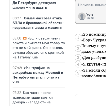
До Петербурга дотянулся
циклон — что ждать
Гость
08:11
Самая массовая атака
Войти
БПЛА в Ярославской области:
повреждены дома и машины
Его номинир
1
08:00
«Если сверху летит
«Вор» Чухра
ракета и сжигает мой товар, то
Почему внут
это не мой риск». Основатель
2
даже учены
Levrana обрушился с критикой
3
«Дед разбуш
на Татьяну Ким
4
«Я крутая»:
07:49
«Ъ»: трафик на
«За месяц сб
авиарейсах между Москвой и
5
возлюбленной
Петербургом упал почти на
20%
07:32
Как часто после
трансплантации клетки
донора «нападают» на