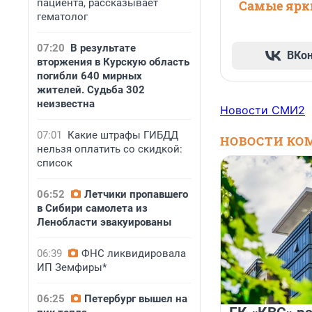
пациента, рассказывает
Самые ярки
гематолог
07:20
В результате
ВКо
вторжения в Курскую область
погибли 640 мирных
жителей. Судьба 302
неизвестна
Новости СМИ2
07:01
Какие штрафы ГИБДД
НОВОСТИ КО
нельзя оплатить со скидкой:
список
06:52
Летчики пропавшего
в Сибири самолета из
Ленобласти эвакуированы
06:39
ФНС ликвидировала
ИП Земфиры*
06:25
Петербург вышел на