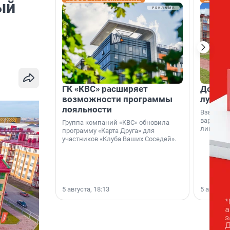
ый
ГК «КВС» расширяет
Дом ил
возможности программы
лучше 
лояльности
Взвешива
варианто
Группа компаний «КВС» обновила
лишнего 
программу «Карта Друга» для
участников «Клуба Ваших Соседей».
5 августа, 18:13
5 августа,