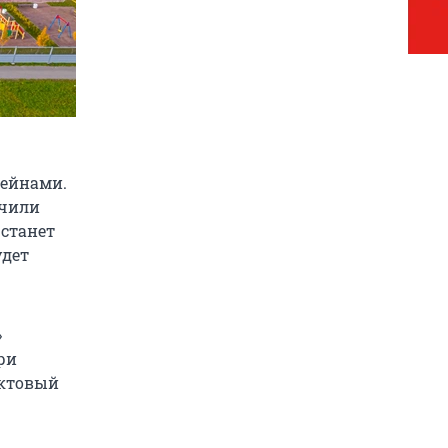
сейнами.
учили
 станет
удет
»
ри
актовый