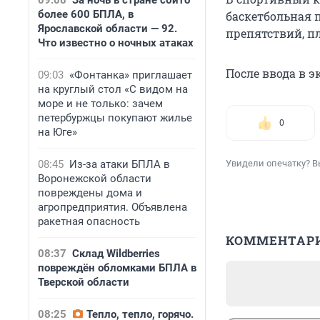
09:08
За ночь в стране сбито
более 600 БПЛА, в
баскетбольная 
Ярославской области — 92.
препятствий, п
Что известно о ночных атаках
После ввода в э
09:03
«Фонтанка» приглашает
на круглый стол «С видом на
море и не только: зачем
петербуржцы покупают жилье
0
на Юге»
08:45
Из-за атаки БПЛА в
Увидели опечатку? В
Воронежской области
повреждены дома и
агропредприятия. Объявлена
ракетная опасность
КОММЕНТАР
08:37
Склад Wildberries
повреждён обломками БПЛА в
Тверской области
08:25
Тепло, тепло, горячо.