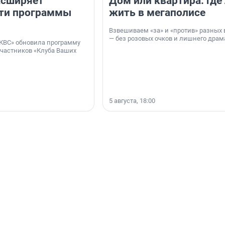
асширяет
Дом или квартира: где
ти программы
жить в мегаполисе
Взвешиваем «за» и «против» разных 
— без розовых очков и лишнего драм
КВС» обновила программу
участников «Клуба Ваших
5 августа, 18:00