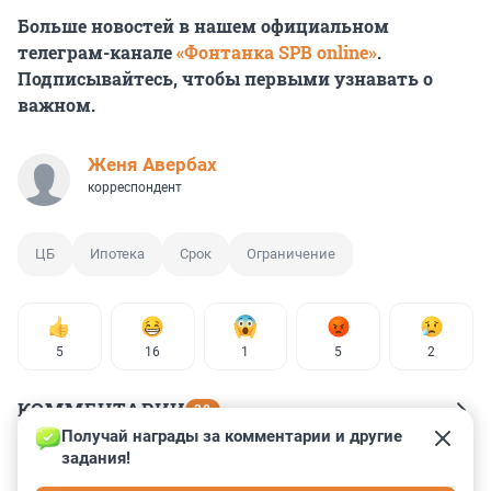
Больше новостей в нашем официальном
телеграм-канале
«Фонтанка SPB online»
.
Подписывайтесь, чтобы первыми узнавать о
важном.
Женя Авербах
корреспондент
ЦБ
Ипотека
Срок
Ограничение
5
16
1
5
2
КОММЕНТАРИИ
30
Получай награды за комментарии и другие 
задания!
Гость
12 ноября 2024, 10:59