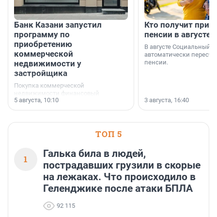
Банк Казани запустил
Кто получит приб
программу по
пенсии в августе
приобретению
В августе Социальный 
коммерческой
автоматически пересчи
недвижимости у
пенсии.
застройщика
Покупка коммерческой
недвижимости финансовый
5 августа, 10:10
3 августа, 16:40
инструмент, доступный для многих
предпринимателей. Будь то новый
офис, склад, торговое помещение
или готовый арендный бизнес —
успех сделки зависит от правильного
ТОП 5
выбора объекта и грамотного
финансирования.
Галька била в людей,
1
пострадавших грузили в скорые
на лежаках. Что происходило в
Геленджике после атаки БПЛА
92 115