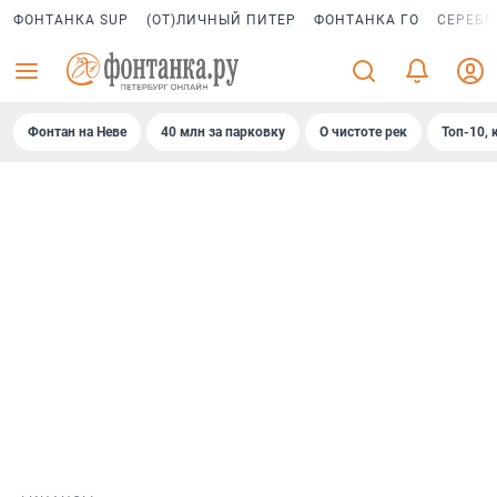
ФОНТАНКА SUP
(ОТ)ЛИЧНЫЙ ПИТЕР
ФОНТАНКА ГО
СЕРЕБР
Фонтан на Неве
40 млн за парковку
О чистоте рек
Топ-10, 