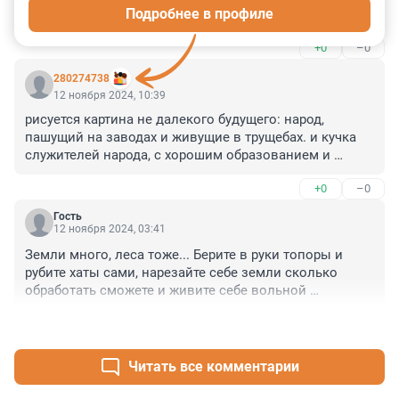
Подробнее в профиле
Макропродунциальных...
+0
–0
280274738
12 ноября 2024, 10:39
рисуется картина не далекого будущего: народ, 
пашущий на заводах и живущие в трущебах. и кучка 
служителей народа, с хорошим образованием и 
доходами -во дворцах
+0
–0
Гость
12 ноября 2024, 03:41
Земли много, леса тоже... Берите в руки топоры и 
рубите хаты сами, нарезайте себе земли сколько 
обработать сможете и живите себе вольной 
волюшкой...
+0
–0
Читать все комментарии