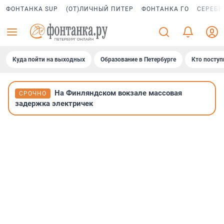
ФОНТАНКА SUP
(ОТ)ЛИЧНЫЙ ПИТЕР
ФОНТАНКА ГО
СЕРЕБР
Куда пойти на выходных
Образование в Петербурге
Кто поступ
На Финляндском вокзале массовая
СРОЧНО
задержка электричек