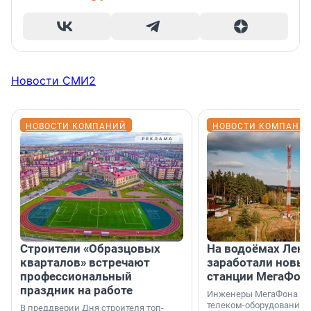
Новости СМИ2
НОВОСТИ КОМПАНИЙ
НОВОСТИ КОМПАНИ
Строители «Образцовых
На водоёмах Лен
кварталов» встречают
заработали новы
профессиональный
станции МегаФон
праздник на работе
Инженеры МегаФона ус
телеком-оборудование 
В преддверии Дня строителя топ-