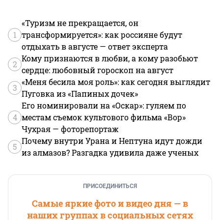
«Туризм не прекращается, он
1
трансформируется»: как россияне будут
отдыхать в августе — ответ эксперта
Кому признаются в любви, а кому разобьют
2
сердце: любовный гороскоп на август
«Меня бесила моя роль»: как сегодня выглядит
3
Пуговка из «Папиных дочек»
Его номинировали на «Оскар»: гуляем по
4
местам съемок культового фильма «Вор»
Чухрая — фоторепортаж
Почему внутри Урана и Нептуна идут дожди
5
из алмазов? Разгадка удивила даже ученых
ПРИСОЕДИНИТЬСЯ
Самые яркие фото и видео дня — в
наших группах в социальных сетях