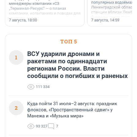
популярных водоёмах
менеджеры компании «СЗ
Ленинградской области
„Терминал-Ресурс“ — о планах
станции вблизи Лембол
компании, испытаниях и поводах для
Раздолинского озёр, а 
осторожного оптимизма.
7 августа, 18:00
7 августа, 14:59
недалеко от Большого Т
водопада.
ТОП 5
ВСУ ударили дронами и
1
ракетами по одиннадцати
регионам России. Власти
сообщили о погибших и раненых
111 334
Куда пойти 31 июля–2 августа: праздник
2
флоксов, «Пространственный сдвиг» у
Манежа и «Музыка мира»
93 327
7