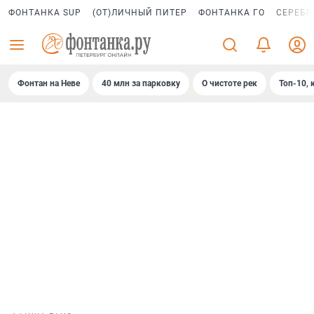
ФОНТАНКА SUP
(ОТ)ЛИЧНЫЙ ПИТЕР
ФОНТАНКА ГО
СЕРЕБР
Фонтан на Неве
40 млн за парковку
О чистоте рек
Топ-10, 