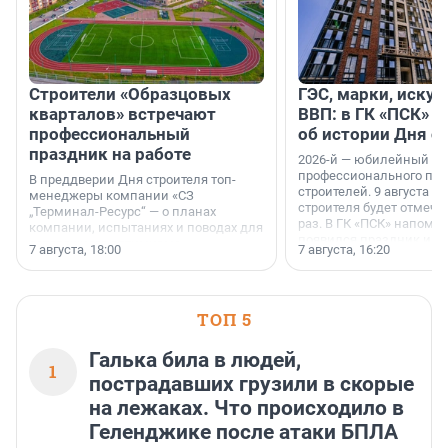
Строители «Образцовых
ГЭС, марки, искус
кварталов» встречают
ВВП: в ГК «ПСК» р
профессиональный
об истории Дня с
праздник на работе
2026-й — юбилейный го
профессионального пр
В преддверии Дня строителя топ-
строителей. 9 августа 2
менеджеры компании «СЗ
строителя будет отмечат
„Терминал-Ресурс“ — о планах
раз. В ГК «ПСК» напомни
компании, испытаниях и поводах для
появился праздник и к
осторожного оптимизма.
7 августа, 18:00
7 августа, 16:20
поменялась роль строит
ТОП 5
Галька била в людей,
1
пострадавших грузили в скорые
на лежаках. Что происходило в
Геленджике после атаки БПЛА