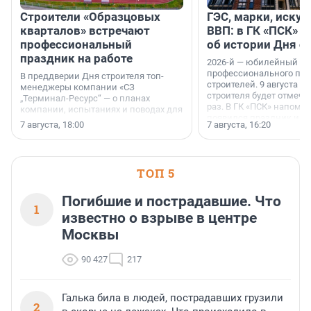
Строители «Образцовых
ГЭС, марки, искус
кварталов» встречают
ВВП: в ГК «ПСК» р
профессиональный
об истории Дня с
праздник на работе
2026-й — юбилейный го
профессионального пр
В преддверии Дня строителя топ-
строителей. 9 августа 2
менеджеры компании «СЗ
строителя будет отмечат
„Терминал-Ресурс“ — о планах
раз. В ГК «ПСК» напомни
компании, испытаниях и поводах для
появился праздник и к
осторожного оптимизма.
7 августа, 18:00
7 августа, 16:20
поменялась роль строит
ТОП 5
Погибшие и пострадавшие. Что
1
известно о взрыве в центре
Москвы
90 427
217
Галька била в людей, пострадавших грузили
2