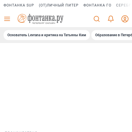
ФОНТАНКА SUP
(ОТ)ЛИЧНЫЙ ПИТЕР
ФОНТАНКА ГО
СЕРЕБР
Основатель Levrana и критика на Татьяны Ким
Образование в Петер