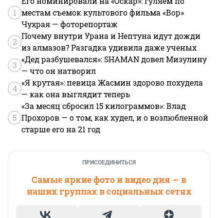
Его номинировали на «Оскар»: гуляем по
1
местам съемок культового фильма «Вор»
Чухрая — фоторепортаж
Почему внутри Урана и Нептуна идут дожди
2
из алмазов? Разгадка удивила даже ученых
«Дед разбушевался»: SHAMAN довел Мизулину
3
— что он натворил
«Я крутая»: певица Жасмин здорово похудела
4
— как она выглядит теперь
«За месяц сбросил 15 килограммов»: Влад
5
Прохоров — о том, как худел, и о возлюбленной
старше его на 21 год
ПРИСОЕДИНИТЬСЯ
Самые яркие фото и видео дня — в
наших группах в социальных сетях