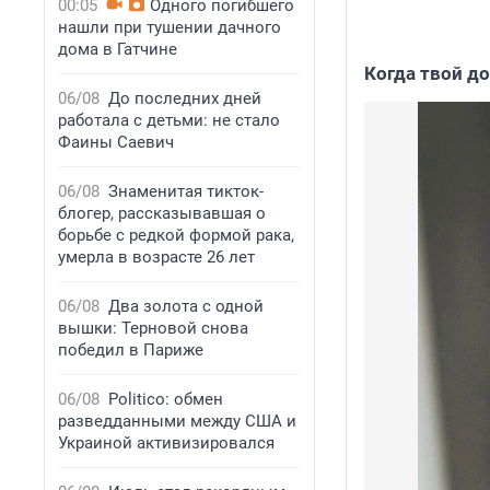
00:05
Одного погибшего
нашли при тушении дачного
дома в Гатчине
Когда твой д
06/08
До последних дней
работала с детьми: не стало
Фаины Саевич
06/08
Знаменитая тикток-
блогер, рассказывавшая о
борьбе с редкой формой рака,
умерла в возрасте 26 лет
06/08
Два золота с одной
вышки: Терновой снова
победил в Париже
06/08
Politico: обмен
разведданными между США и
Украиной активизировался