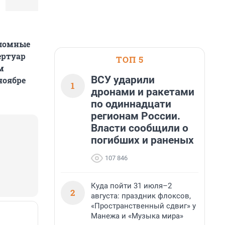
пломные
ертуар
ТОП 5
м
ВСУ ударили
ноябре
1
дронами и ракетами
по одиннадцати
регионам России.
Власти сообщили о
погибших и раненых
107 846
Куда пойти 31 июля–2
2
августа: праздник флоксов,
«Пространственный сдвиг» у
Манежа и «Музыка мира»