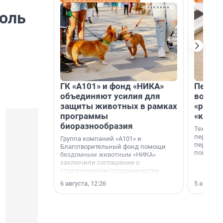
боль
ГК «А101» и фонд «НИКА»
Петер
объединяют усилия для
возвр
защиты животных в рамках
«раскл
программы
«книж
биоразнообразия
Технолог
перестае
Группа компаний «А101» и
переходи
Благотворительный фонд помощи
повседне
бездомным животным «НИКА»
заключили соглашение о
стратегическом сотрудничестве.
6 августа, 12:26
5 августа,