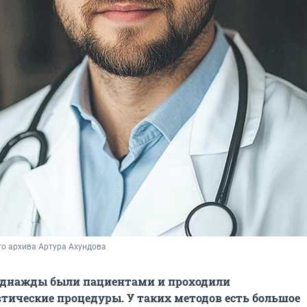
го архива Артура Ахундова
 однажды были пациентами и проходили
тические процедуры. У таких методов есть большое