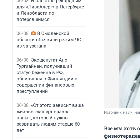
06/08
Июль стал рекордным
для «ЛизаАлерт» в Петербурге
и Ленобласти по
потерявшимся
06/08
В Смоленской
области объявили режим ЧС
из-за урагана
06/08
Экс-депутат Ано
Туртиайнен, получивший
статус беженца в РФ,
обвиняется в Финляндии в
совершении финансовых
преступлений
06/08
«От этого зависит ваша
жизнь»: эксперт назвал
Источник: 
из лично
навык, который нужно
развивать людям старше 60
Все мы хоть
лет
физиотерапев