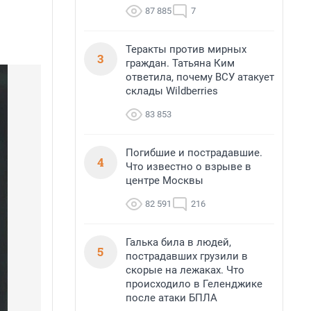
87 885
7
Теракты против мирных
3
граждан. Татьяна Ким
ответила, почему ВСУ атакует
склады Wildberries
83 853
Погибшие и пострадавшие.
4
Что известно о взрыве в
центре Москвы
82 591
216
Галька била в людей,
5
пострадавших грузили в
скорые на лежаках. Что
происходило в Геленджике
после атаки БПЛА