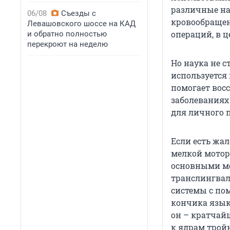
различные на
06/08
Съезды с
кровообращен
Левашовского шоссе на КАД
операций, в 
и обратно полностью
перекроют на неделю
Но наука не 
используется
помогает вос
заболеваниях
для личного 
Если есть жа
мелкой мотори
основными ме
транслингвал
системы с по
кончика языка
он – кратчай
к ядрам трой