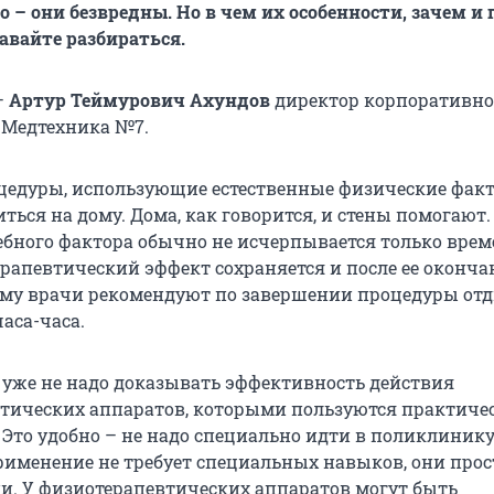
– они безвредны. Но в чем их особенности, зачем и 
авайте разбираться.
–
Артур Теймурович Ахундов
директор корпоративно
 Медтехника №7.
цедуры, использующие естественные физические фак
ться на дому. Дома, как говорится, и стены помогают.
ебного фактора обычно не исчерпывается только вре
ерапевтический эффект сохраняется и после ее оконча
му врачи рекомендуют по завершении процедуры отд
аса-часа.
 уже не надо доказывать эффективность действия
тических аппаратов, которыми пользуются практиче
 Это удобно – не надо специально идти в поликлинику
применение не требует специальных навыков, они прос
и. У физиотерапевтических аппаратов могут быть