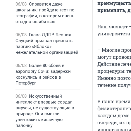
преимущество 
06/08
Справится даже
применять, д
школьник: пройдите тест по
географии, в котором очень
стыдно ошибиться
Наш эксперт 
университета
06/08
Глава ЛДПР Леонид
Слуцкий призвал признать
партию «Яблоко»
– Многие про
нежелательной организацией
могут проводи
Действие леч
06/08
Более 80 сбоев в
процедуры: т
аэропорту Сочи: задержки
коснулись и рейсов в
Именно поэто
Петербург
течение получ
06/08
Искусственный
В наше время
интеллект впервые создал
вирусы, не существующие в
физиотерапев
природе. Они смогли
каждом доме.
уничтожить кишечную
очереди, их 
палочку
использовани