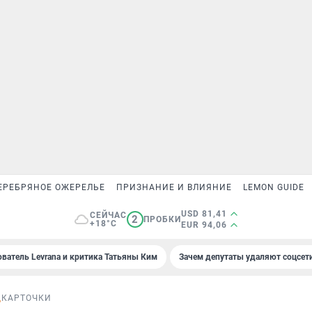
ЕРЕБРЯНОЕ ОЖЕРЕЛЬЕ
ПРИЗНАНИЕ И ВЛИЯНИЕ
LEMON GUIDE
USD 81,41
СЕЙЧАС
2
ПРОБКИ
+18°C
EUR 94,06
ователь Levrana и критика Татьяны Ким
Зачем депутаты удаляют соцсет
Д
КАРТОЧКИ