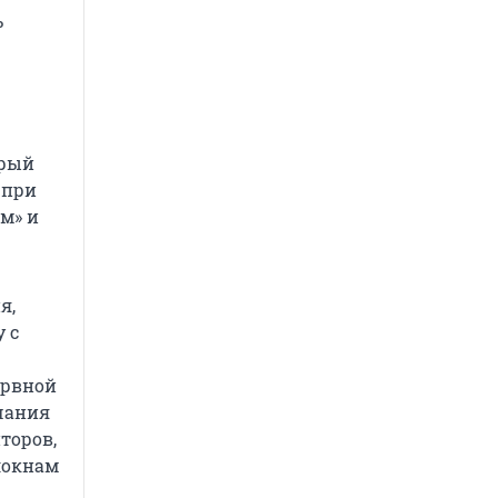
ь
орый
 при
м» и
я,
 с
ервной
чания
торов,
локнам