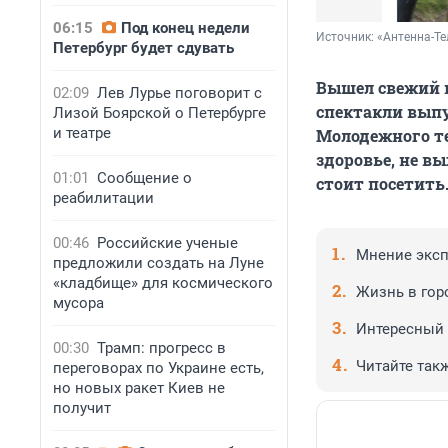
06:15
Под конец недели
Источник: 
«Антенна-Те
Петербург будет сдувать
Вышел свежий н
02:09
Лев Лурье поговорит с
спектакли выпу
Лизой Боярской о Петербурге
и театре
Молодежного те
здоровье, не вы
01:01
Сообщение о
стоит посетить
реабилитации
00:46
Российские ученые
Мнение эксп
предложили создать на Луне
«кладбище» для космического
Жизнь в гор
мусора
Интересный 
00:30
Трамп: прогресс в
Читайте такж
переговорах по Украине есть,
но новых ракет Киев не
получит