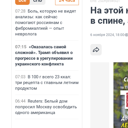
Все
СПБ
24 часа
Erid: 2SDnjd5wSQT
На этой 
07:28
Боль, которую не видят
анализы: как сейчас
в спине,
помогают россиянам с
фибромиалгией — опыт
невролога
6 ноября 2024, 18:00
07:15
«Оказалась самой
сложной». Трамп объявил о
прогрессе в урегулировании
украинского конфликта
07:03
В 100 г всего 23 ккал:
три рецепта с главным летним
продуктом
06:44
Reuters: Белый дом
попросил Москву освободить
одного американца