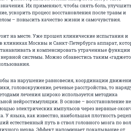
значения. Их применяют, чтобы снять боль, улучшит
ие, ускорить процесс восстановления после травм и
целом – повысить качество жизни и самочувствия.
стоит на месте. Уже прошел клинические испытания и
 в клиниках Москвы и Санкт-Петербурга аппарат, кот
станавливать и компенсировать утраченные функции
 нервной системы. Можно обзавестись таким «гаджето
пользования.
лобы на нарушение равновесия, координации движени
ки, головокружение, речевые расстройства, то наряду
тодами лечения широко используется методика
ьной нейростимуляции. В основе – восстановление н
мощью электрических импульсов через нервные окон
. У языка, как известно, наибольшая плотность рецеп
ший естественный путь в ствол головного мозга по во
ничного нерва. Эффект напоминает покалывание от