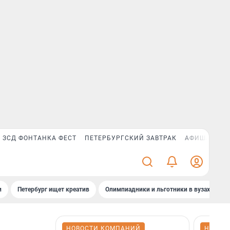
ЗСД ФОНТАНКА ФЕСТ
ПЕТЕРБУРГСКИЙ ЗАВТРАК
АФИША PLUS
и
Петербург ищет креатив
Олимпиадники и льготники в вузах СПб
НОВОСТИ КОМПАНИЙ
НОВОС