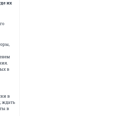
где их
го
торы,
менем
ния.
ых в
ски в
, ждать
ты в