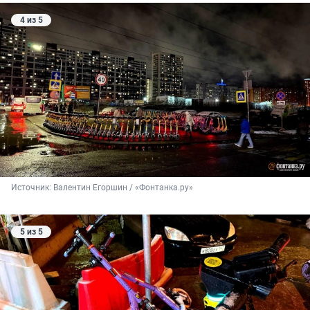
4 из 5
Источник: 
Валентин Егоршин / «Фонтанка.ру»
5 из 5