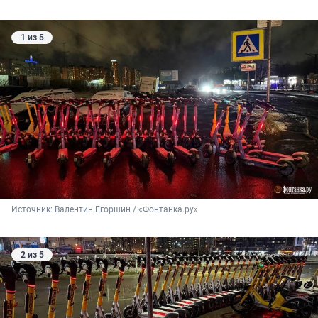
1 из 5
Источник: 
Валентин Егоршин / «Фонтанка.ру»
2 из 5