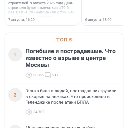
строителей. 9 августа 2026 года День
строителя будет отмечаться в 70-й
раз. В ГК «ПСК» напомнили о том, как
появился праздник и как
7 августа, 16:20
6 августа, 18:00
поменялась роль строительства.
ТОП 5
Погибшие и пострадавшие. Что
1
известно о взрыве в центре
Москвы
90 722
217
Галька била в людей, пострадавших грузили
2
в скорые на лежаках. Что происходило в
Геленджике после атаки БПЛА
84 702
15 телесериалов августа — выбор