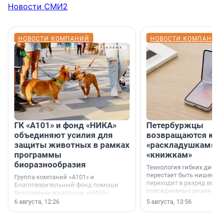
Новости СМИ2
НОВОСТИ КОМПАНИЙ
НОВОСТИ КОМПАНИ
ГК «А101» и фонд «НИКА»
Петербуржцы
объединяют усилия для
возвращаются к
защиты животных в рамках
«раскладушкам» 
программы
«книжкам»
биоразнообразия
Технология гибких дисп
перестает быть нишевы
Группа компаний «А101» и
переходит в разряд вос
Благотворительный фонд помощи
повседневных решений
бездомным животным «НИКА»
заключили соглашение о
6 августа, 12:26
5 августа, 13:56
стратегическом сотрудничестве.