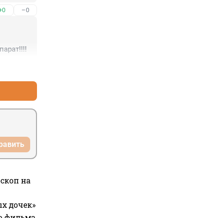
+0
–0
арат!!!!
+0
–0
равить
оскоп на
ых дочек»
го фильма