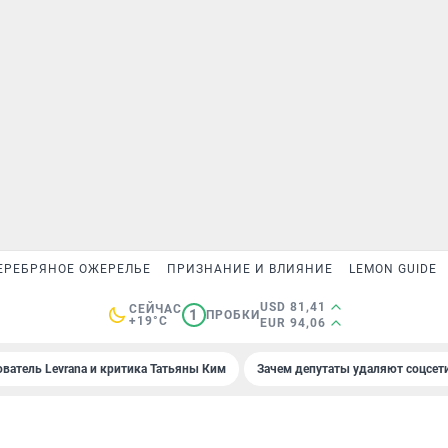
ЕРЕБРЯНОЕ ОЖЕРЕЛЬЕ
ПРИЗНАНИЕ И ВЛИЯНИЕ
LEMON GUIDE
USD 81,41
СЕЙЧАС
1
ПРОБКИ
+19°C
EUR 94,06
ователь Levrana и критика Татьяны Ким
Зачем депутаты удаляют соцсет