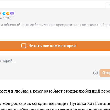
й
4, 16:39
а и обычный автомобиль может превратится в летательный апп
Читать все комментарии
Отп
ются в любви, а кому разобьют сердце: любовный гор
а моя роль»: как сегодня выглядит Пуговка из «Папин
овали на «Оскар»: гуляем по местам съемок культово