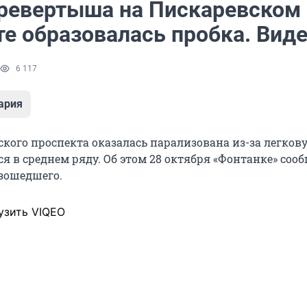
еревертыша на Пискаревском
те образовалась пробка. Вид
6 117
ария
ского проспекта оказалась парализована из-за легков
я в среднем ряду. Об этом 28 октября «Фонтанке» соо
зошедшего.
узить VIQEO