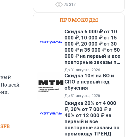
75 217
ПРОМОКОДЫ
Скидка 6 000 ₽ от 10
000 ₽, 10 000 ₽ от 15
000 ₽, 20 000 ₽ от 30
000 ₽ и 35 000 ₽ от 50
000 ₽ на первый и все
повторные заказы по
промокоду НАБЕРИ
До 31 августа, 2026
Скидка 10% на ВО и
овый
СПО в первый год
 По всей
обучения
рии.
До 31 августа, 2026
Скидка 20% от 4 000
₽, 30% от 7 000 ₽ и
40% от 12 000 ₽ на
первый и все
 SPB
повторные заказы по
промокоду ТРЕНД