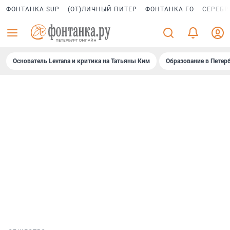
ФОНТАНКА SUP
(ОТ)ЛИЧНЫЙ ПИТЕР
ФОНТАНКА ГО
СЕРЕБР
Основатель Levrana и критика на Татьяны Ким
Образование в Петер