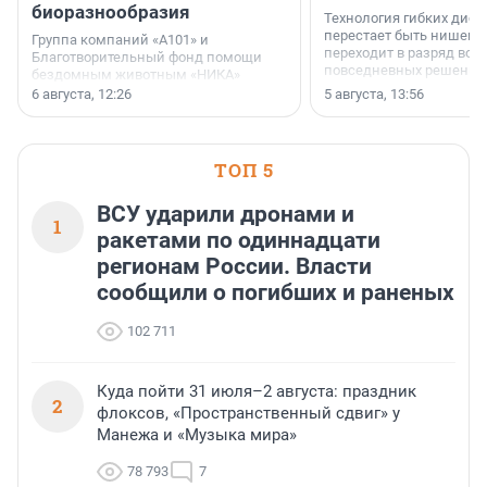
биоразнообразия
Технология гибких дисп
перестает быть нишевы
Группа компаний «А101» и
переходит в разряд вос
Благотворительный фонд помощи
повседневных решений
бездомным животным «НИКА»
заключили соглашение о
6 августа, 12:26
5 августа, 13:56
стратегическом сотрудничестве.
ТОП 5
ВСУ ударили дронами и
1
ракетами по одиннадцати
регионам России. Власти
сообщили о погибших и раненых
102 711
Куда пойти 31 июля–2 августа: праздник
2
флоксов, «Пространственный сдвиг» у
Манежа и «Музыка мира»
78 793
7