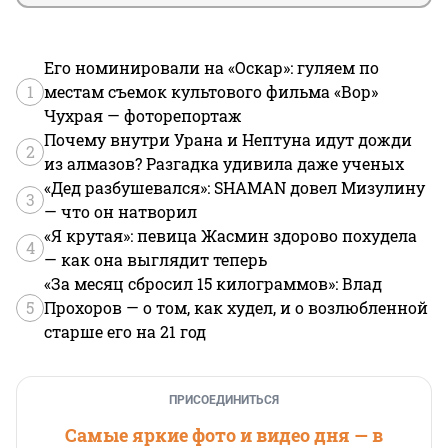
Его номинировали на «Оскар»: гуляем по
1
местам съемок культового фильма «Вор»
Чухрая — фоторепортаж
Почему внутри Урана и Нептуна идут дожди
2
из алмазов? Разгадка удивила даже ученых
«Дед разбушевался»: SHAMAN довел Мизулину
3
— что он натворил
«Я крутая»: певица Жасмин здорово похудела
4
— как она выглядит теперь
«За месяц сбросил 15 килограммов»: Влад
5
Прохоров — о том, как худел, и о возлюбленной
старше его на 21 год
ПРИСОЕДИНИТЬСЯ
Самые яркие фото и видео дня — в