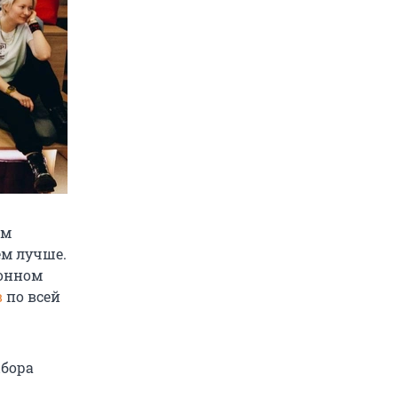
ом
ем лучше.
ионном
в
по всей
ыбора