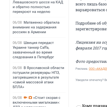
Левашовского шоссе на КАД
всего лишь базо
и обратно полностью
варьироваться от
перекроют на неделю
06/08
Матвиенко обратила
Подробнее об о
внимание на задержания
зарегистрирова
россиян в Армении
Лицензия на ос
06/08
Швеция передаст
Украине танкер Caffa,
февраля 2017 го
захваченный во время
следования в Петербург
Фото предоста
06/08
В Ярославской области
Реклама.
ООО «АКАДЕ
потушили резервуары НПЗ,
загоревшиеся в результате
Увидели опечатку? В
«самой массовой атаки
БПЛА»
06/08
«Стоит скорая с
включенными мигалками»:
Кому призна