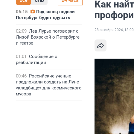
Все
СПБ
24 часа
Как най
06:15
Под конец недели
профори
Петербург будет сдувать
28 октября 2024, 13:00
02:09
Лев Лурье поговорит с
Лизой Боярской о Петербурге
и театре
01:01
Сообщение о
реабилитации
00:46
Российские ученые
предложили создать на Луне
«кладбище» для космического
мусора