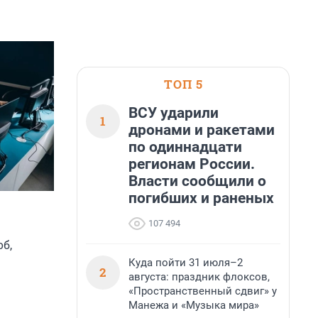
ТОП 5
ВСУ ударили
1
дронами и ракетами
по одиннадцати
регионам России.
Власти сообщили о
погибших и раненых
107 494
б,
Куда пойти 31 июля–2
2
августа: праздник флоксов,
«Пространственный сдвиг» у
Манежа и «Музыка мира»