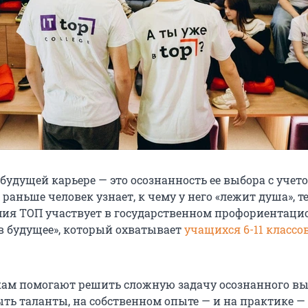
будущей карьере — это осознанность ее выбора с учет
 раньше человек узнает, к чему у него «лежит душа», т
ия ТОП участвует в государственном профориентац
 в будущее», который охватывает
учащихся 6-11 классо
ам помогают решить сложную задачу осознанного в
ыть таланты, на собственном опыте — и на практике —