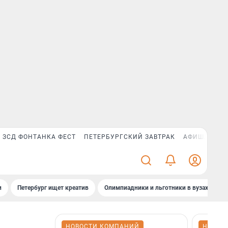
ЗСД ФОНТАНКА ФЕСТ
ПЕТЕРБУРГСКИЙ ЗАВТРАК
АФИША PLUS
и
Петербург ищет креатив
Олимпиадники и льготники в вузах СПб
НОВОСТИ КОМПАНИЙ
НОВОС