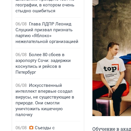
географии, в котором очень
стыдно ошибиться
06/08
Глава ЛДПР Леонид
Слуцкий призвал признать
партию «Яблоко»
нежелательной организацией
06/08
Более 80 сбоев в
аэропорту Сочи: задержки
коснулись и рейсов в
Петербург
06/08
Искусственный
интеллект впервые создал
вирусы, не существующие в
природе. Они смогли
уничтожить кишечную
палочку
06/08
Съезды с
Обучение в акад