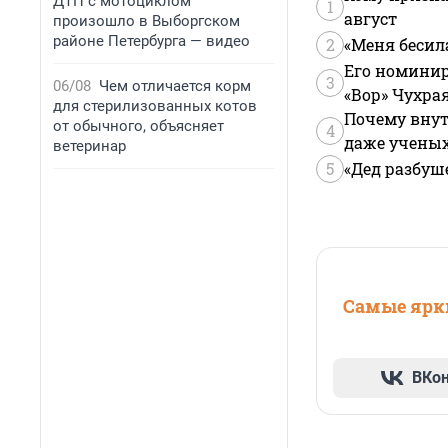
ДТП с мотоциклом
1
август
произошло в Выборгском
районе Петербурга — видео
2
«Меня бесил
Его номинир
3
06/08
Чем отличается корм
«Вор» Чухра
для стерилизованных котов
Почему внут
от обычного, объясняет
4
даже учены
ветеринар
5
«Дед разбуш
Самые ярки
ВКо