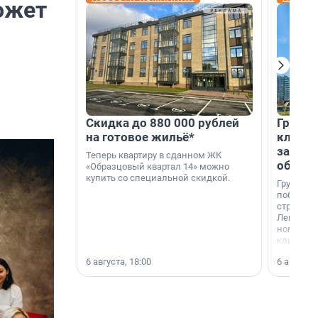
ожет
Скидка до 880 000 рублей
Группа
на готовое жильё*
клиен
застро
Теперь квартиру в сданном ЖК
област
«Образцовый квартал 14» можно
купить со специальной скидкой.
Группа А
победите
строител
Ленингра
номинац
клиенто
застройщ
6 августа, 18:00
6 августа,
области»