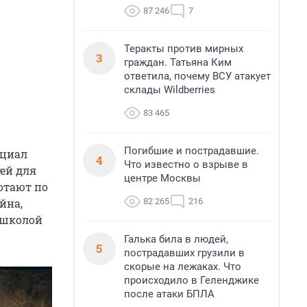
87 246
7
Теракты против мирных
3
граждан. Татьяна Ким
ответила, почему ВСУ атакует
склады Wildberries
83 465
Погибшие и пострадавшие.
нциал
4
Что известно о взрыве в
ей для
центре Москвы
ботают по
82 265
216
йна,
 школой
Галька била в людей,
5
пострадавших грузили в
скорые на лежаках. Что
происходило в Геленджике
после атаки БПЛА