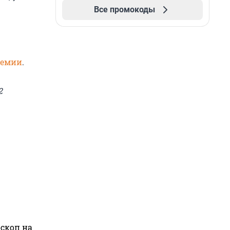
Все промокоды
демии
.
2
оскоп на