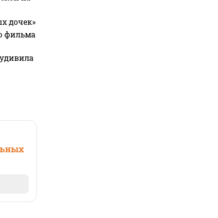
ых дочек»
го фильма
 удивила
льных