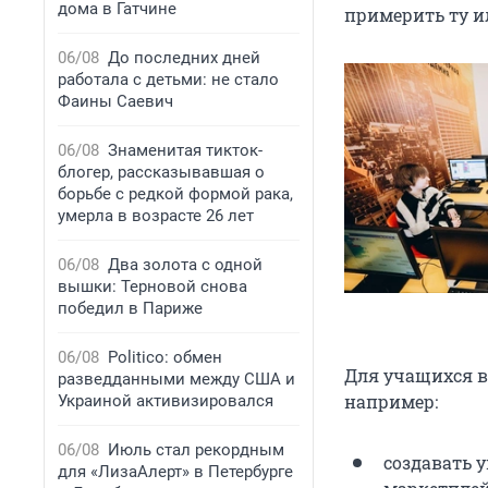
дома в Гатчине
примерить ту и
06/08
До последних дней
работала с детьми: не стало
Фаины Саевич
06/08
Знаменитая тикток-
блогер, рассказывавшая о
борьбе с редкой формой рака,
умерла в возрасте 26 лет
06/08
Два золота с одной
вышки: Терновой снова
победил в Париже
06/08
Politico: обмен
Для учащихся в
разведданными между США и
например:
Украиной активизировался
06/08
Июль стал рекордным
создавать 
для «ЛизаАлерт» в Петербурге