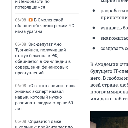
маркетплей
и Ленобласти по
потерявшимся
разрабатыв
приложени
06/08
В Смоленской
области объявили режим ЧС
узнавать б
из-за урагана
знакомитьс
06/08
Экс-депутат Ано
создавать с
Туртиайнен, получивший
статус беженца в РФ,
обвиняется в Финляндии в
В Академии счи
совершении финансовых
будущего IT-сп
преступлений
него. В любом и
всей стране, л
06/08
«От этого зависит ваша
программирован
жизнь»: эксперт назвал
навык, который нужно
или даже работ
развивать людям старше 60
лет
06/08
Справится даже
школьник: пройдите тест по