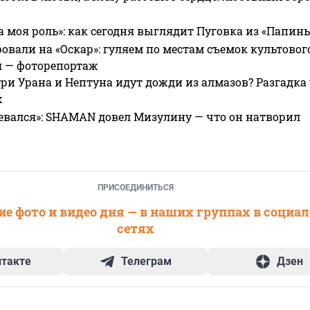
а моя роль»: как сегодня выглядит Пуговка из «Папин
овали на «Оскар»: гуляем по местам съемок культово
я — фоторепортаж
ри Урана и Нептуна идут дожди из алмазов? Разгадка
х
евался»: SHAMAN довел Мизулину — что он натворил
ПРИСОЕДИНИТЬСЯ
е фото и видео дня — в наших группах в социа
сетях
нтакте
Телеграм
Дзен