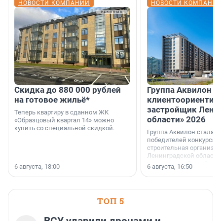
НОВОСТИ КОМПАНИЙ
НОВОСТИ КОМПАНИ
Скидка до 880 000 рублей
Группа Аквилон 
на готовое жильё*
клиентоориентир
застройщик Лени
Теперь квартиру в сданном ЖК
области» 2026
«Образцовый квартал 14» можно
купить со специальной скидкой.
Группа Аквилон стала 
победителей конкурса 
строительная организа
Ленинградской области 
номинации «Самый
6 августа, 18:00
6 августа, 16:50
клиентоориентированн
застройщик Ленинград
области».
ТОП 5