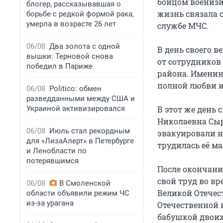
бойцом воениз
блогер, рассказывавшая о
жизнь связала с
борьбе с редкой формой рака,
умерла в возрасте 26 лет
службе МЧС.
06/08
Два золота с одной
В день своего 
вышки: Терновой снова
от сотрудников
победил в Париже
района. Именин
полной любви и
06/08
Politico: обмен
разведданными между США и
Украиной активизировался
В этот же день
Николаевна Сыр
06/08
Июль стал рекордным
эвакуировали н
для «ЛизаАлерт» в Петербурге
трудилась её ма
и Ленобласти по
потерявшимся
После окончани
свой труд во в
06/08
В Смоленской
Великой Отечест
области объявили режим ЧС
из-за урагана
Отечественной 
бабушкой двоих