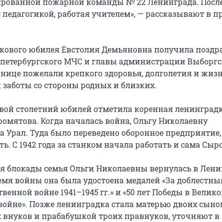
ированной пожарной команды № 22 Ленинграда. Посл
 педагогикой, работая учителем», — рассказывают в пр
векового юбилея Евстолия Демьяновна получила позд
 петербургского МЧС и главы администрации Выборгс
нице пожелали крепкого здоровья, долголетия и жизн
 заботы со стороны родных и близких.
 свой столетний юбилей отметила коренная ленинград
омятова. Когда началась война, Ольгу Николаевну
а Урал. Туда было переведено оборонное предприятие,
ть. С 1942 года за станком начала работать и сама Сыр
я блокады семья Ольги Николаевны вернулась в Лени
ремя войны она была удостоена медалей «За доблестны
венной войне 1941–1945 гг.» и «50 лет Победы в Велик
войне». Позже ленинградка стала матерью двоих сыно
 внуков и прабабушкой троих правнуков, уточняют в