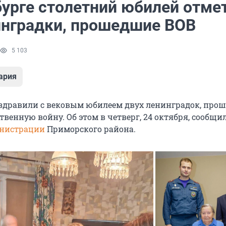
бурге столетний юбилей отме
инградки, прошедшие ВОВ
5 103
ария
оздравили с вековым юбилеем двух ленинградок, про
венную войну. Об этом в четверг, 24 октября, сообщи
нистрации
Приморского района.