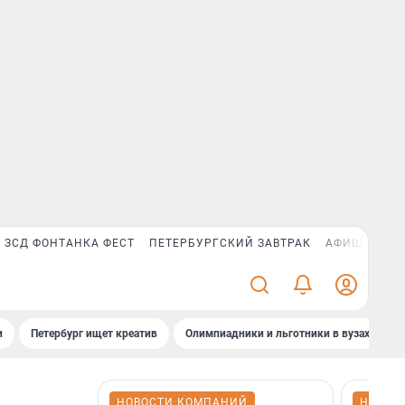
ЗСД ФОНТАНКА ФЕСТ
ПЕТЕРБУРГСКИЙ ЗАВТРАК
АФИША PLUS
и
Петербург ищет креатив
Олимпиадники и льготники в вузах СПб
НОВОСТИ КОМПАНИЙ
НОВОС