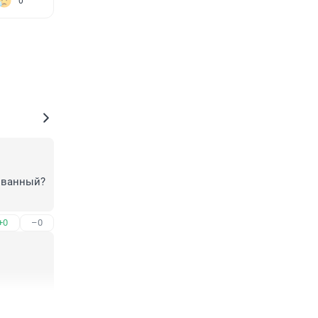
0
ованный? 
+0
–0
+3
–0