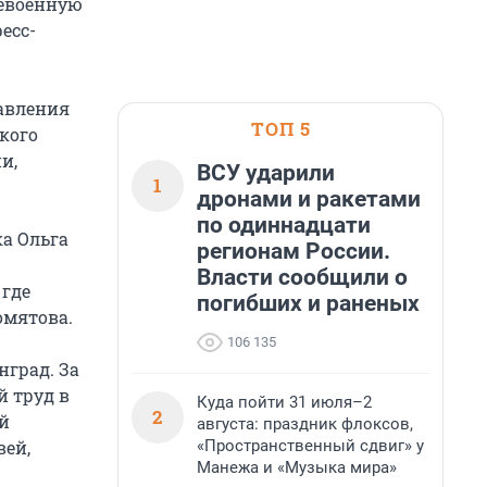
евоенную
есс-
равления
ТОП 5
кого
и,
ВСУ ударили
1
дронами и ракетами
по одиннадцати
ка Ольга
регионам России.
Власти сообщили о
 где
погибших и раненых
омятова.
106 135
нград. За
й труд в
Куда пойти 31 июля–2
2
ой
августа: праздник флоксов,
«Пространственный сдвиг» у
вей,
Манежа и «Музыка мира»