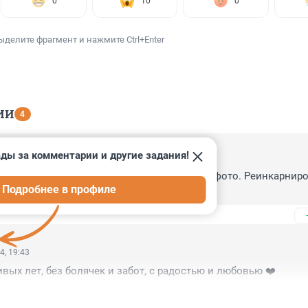
0
10
0
ыделите фрагмент и нажмите Ctrl+Enter
ИИ
4
ды за комментарии и другие задания!
4, 23:40
ья и радости. Поздравил сам Дарвин (см. фото. Реинкарнир
Подробнее в профиле
4, 19:43
ивых лет, без болячек и забот, с радостью и любовью ❤️