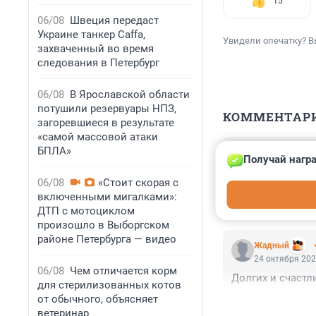
15
06/08
Швеция передаст
Украине танкер Caffa,
Увидели опечатку? В
захваченный во время
следования в Петербург
06/08
В Ярославской области
потушили резервуары НПЗ,
КОММЕНТАР
загоревшиеся в результате
«самой массовой атаки
БПЛА»
Гость
Получай награ
24 октября 202
Бабушкам здоров
06/08
«Стоит скорая с
Символично).
включенными мигалками»:
ДТП с мотоциклом
произошло в Выборгском
районе Петербурга — видео
Жадный
24 октября 202
06/08
Чем отличается корм
Долгих и счастл
для стерилизованных котов
от обычного, объясняет
ветеринар