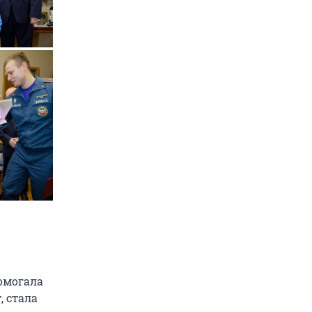
омогала
, стала