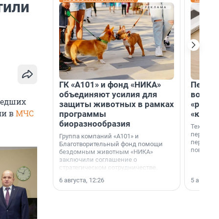
тили
ГК «А101» и фонд «НИКА»
Петер
объединяют усилия для
возвр
шедших
защиты животных в рамках
«раскл
ли в
МЧС
программы
«книж
биоразнообразия
Технолог
перестае
Группа компаний «А101» и
переходи
Благотворительный фонд помощи
повседне
бездомным животным «НИКА»
заключили соглашение о
стратегическом сотрудничестве.
6 августа, 12:26
5 августа,