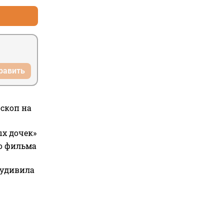
равить
оскоп на
ых дочек»
го фильма
 удивила