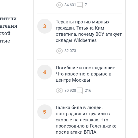
84 601
7
стители
Теракты против мирных
3
вгения
граждан. Татьяна Ким
ской
ответила, почему ВСУ атакует
итие
склады Wildberries
82 073
Погибшие и пострадавшие.
4
Что известно о взрыве в
центре Москвы
80 928
216
Галька била в людей,
5
пострадавших грузили в
скорые на лежаках. Что
происходило в Геленджике
после атаки БПЛА