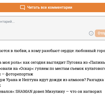
Читать все комментарии
Отп
ются в любви, а кому разобьют сердце: любовный гор
а моя роль»: как сегодня выглядит Пуговка из «Папин
овали на «Оскар»: гуляем по местам съемок культово
я — фоторепортаж
ри Урана и Нептуна идут дожди из алмазов? Разгадка
х
евался»: SHAMAN довел Мизулину — что он натворил