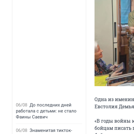
Одна из именин
06/08
До последних дней
Евстолия Демья
работала с детьми: не стало
Фаины Саевич
«В годы войны 
бойцам писать п
06/08
Знаменитая тикток-