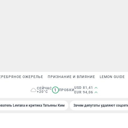
ЕРЕБРЯНОЕ ОЖЕРЕЛЬЕ
ПРИЗНАНИЕ И ВЛИЯНИЕ
LEMON GUIDE
USD 81,41
СЕЙЧАС
1
ПРОБКИ
+20°C
EUR 94,06
ователь Levrana и критика Татьяны Ким
Зачем депутаты удаляют соцсет