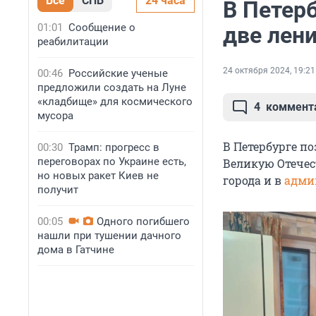
Все
СПБ
24 часа
В Петер
01:01
Сообщение о
две лен
реабилитации
24 октября 2024, 19:21
00:46
Российские ученые
предложили создать на Луне
«кладбище» для космического
4
коммент
мусора
В Петербурге п
00:30
Трамп: прогресс в
переговорах по Украине есть,
Великую Отечест
но новых ракет Киев не
города и в
адми
получит
00:05
Одного погибшего
нашли при тушении дачного
дома в Гатчине