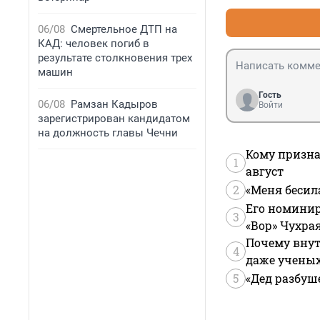
06/08
Смертельное ДТП на
КАД: человек погиб в
результате столкновения трех
машин
Гость
06/08
Рамзан Кадыров
Войти
зарегистрирован кандидатом
на должность главы Чечни
Кому призна
1
август
2
«Меня бесил
Его номинир
3
«Вор» Чухра
Почему внут
4
даже учены
5
«Дед разбуш