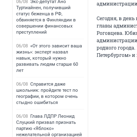
06/08
Экс-депутат Ано
администрации
Туртиайнен, получивший
статус беженца в РФ,
Сегодня, в ден
обвиняется в Финляндии в
главы админист
совершении финансовых
преступлений
Роговцева. Юби
администрации 
06/08
«От этого зависит ваша
родного города.
жизнь»: эксперт назвал
Петербургом» и
навык, который нужно
развивать людям старше 60
лет
06/08
Справится даже
школьник: пройдите тест по
географии, в котором очень
стыдно ошибиться
06/08
Глава ЛДПР Леонид
Слуцкий призвал признать
партию «Яблоко»
нежелательной организацией