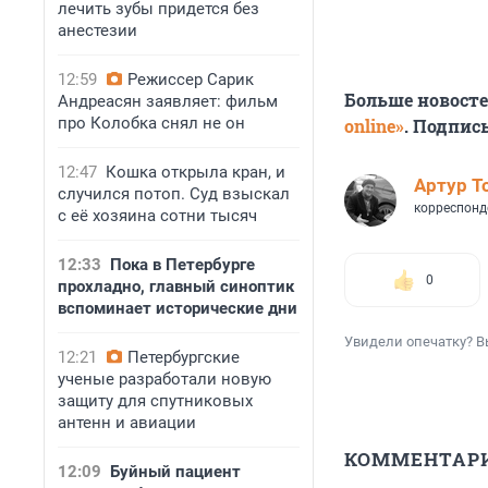
лечить зубы придется без
анестезии
12:59
Режиссер Сарик
Больше новост
Андреасян заявляет: фильм
про Колобка снял не он
online»
. Подпис
12:47
Кошка открыла кран, и
Артур Т
случился потоп. Суд взыскал
корреспонд
с её хозяина сотни тысяч
12:33
Пока в Петербурге
0
прохладно, главный синоптик
вспоминает исторические дни
Увидели опечатку? В
12:21
Петербургские
ученые разработали новую
защиту для спутниковых
антенн и авиации
КОММЕНТАР
12:09
Буйный пациент