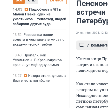
Все
СПБ
24 часа
Пенсион
14:03
Подробности ЧП в
встречи
Малой Невке: один из
Петербу
участников — теплоход, людей
забирали другие суда
24 октября 2024, 12:43
13:52
Россиянки взяли
золото в чемпионате мира по
академической гребле
7
коммент
13:40
Пропали, как
Жительница При
Усольцевы. В Красноярском
встречи с юнош
крае ищут ещё одну семью
пешеходном пер
13:27
Катера столкнулись в
Волге, есть погибшие
Как стало изве
вечером на ули
Несовершеннолет
летнюю петербу
смещением отл