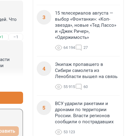
15 телесериалов августа —
3
выбор «Фонтанки»: «Коп-
ей. Что 
звезда», новые «Тед Лассо»
и «Джек Ричер»,
«Одержимость»
+1
–1
64 194
27
асти 
Экипаж пропавшего в
и 
4
Сибири самолета из
Ленобласти вышел на связь
+3
–0
55 915
60
ВСУ ударили ракетами и
5
дронами по территории
России. Власти регионов
сообщили о пострадавших
равить
53 123