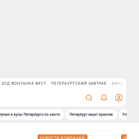
ЗСД ФОНТАНКА ФЕСТ
ПЕТЕРБУРГСКИЙ ЗАВТРАК
АФИША PLUS
тупил в вузы Петербурга по квоте
Петербург ищет креатив
Рейтинги
НОВОСТИ КОМПАНИЙ
НОВОС