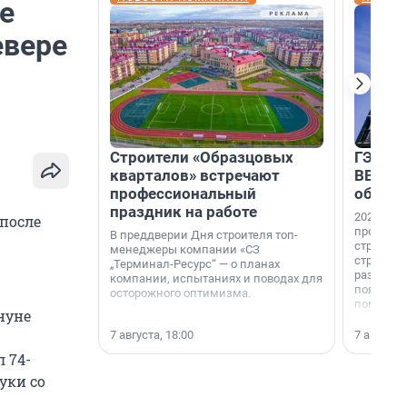
е
евере
Строители «Образцовых
ГЭС, м
кварталов» встречают
ВВП: в
профессиональный
об ист
праздник на работе
2026-й —
после
професси
В преддверии Дня строителя топ-
строителе
менеджеры компании «СЗ
строителя
„Терминал-Ресурс“ — о планах
раз. В ГК
компании, испытаниях и поводах для
появился
осторожного оптимизма.
поменяла
нуне
7 августа, 18:00
7 августа,
 74-
уки со