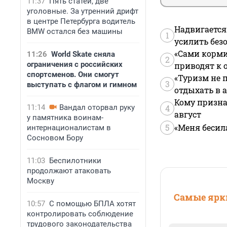
11:37
Пять статей, две
уголовные. За утренний дрифт
в центре Петербурга водитель
Надвигается
BMW остался без машины
1
усилить без
«Сами корми
11:26
World Skate сняла
2
ограничения с российских
приводят к 
спортсменов. Они смогут
«Туризм не 
3
выступать с флагом и гимном
отдыхать в а
Кому призна
11:14
Вандал оторвал руку
4
август
у памятника воинам-
5
«Меня бесил
интернационалистам в
Сосновом Бору
11:03
Беспилотники
продолжают атаковать
Москву
Самые ярки
10:57
С помощью БПЛА хотят
контролировать соблюдение
трудового законодательства