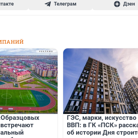
нтакте
Телеграм
Дзен
МПАНИЙ
«Образцовых
ГЭС, марки, искусство
 встречают
ВВП: в ГК «ПСК» расск
нальный
об истории Дня строит