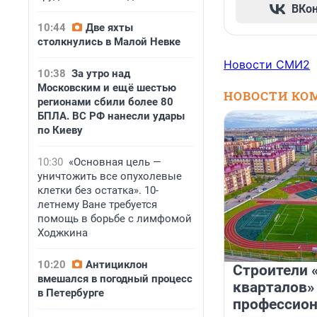
ВКо
10:44
Две яхты
столкнулись в Малой Невке
Новости СМИ2
10:38
За утро над
Московским и ещё шестью
НОВОСТИ КО
регионами сбили более 80
БПЛА. ВС РФ нанесли удары
по Киеву
10:30
«Основная цель —
уничтожить все опухолевые
клетки без остатка». 10-
летнему Ване требуется
помощь в борьбе с лимфомой
Ходжкина
10:20
Антициклон
Строители 
вмешался в погодный процесс
кварталов»
в Петербурге
профессио