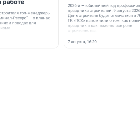
а работе
2026-й — юбилейный год профессио
праздника строителей. 9 августа 2026
 строителя топ-менеджеры
День строителя будет отмечаться в 70
минал-Ресурс“ — о планах
ГК «ПСК» напомнили о том, как появ
иях и поводах для
праздник и как поменялась роль
мизма.
строительства.
7 августа, 16:20