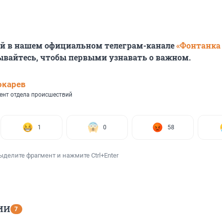
ей в нашем официальном телеграм-канале
«Фонтанка
ывайтесь, чтобы первыми узнавать о важном.
окарев
ент отдела происшествий
1
0
58
ыделите фрагмент и нажмите Ctrl+Enter
ИИ
7