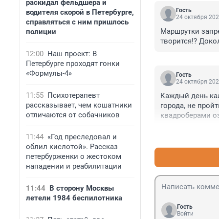
раскидал фельдшера и
Гость
водителя скорой в Петербурге,
24 октября 202
справляться с ним пришлось
Маршрутки запре
полиции
творится!? Доко
12:00
Наш проект: В
Петербурге проходят гонки
«Формулы-4»
Гость
24 октября 202
11:55
Психотерапевт
Каждый день кал
рассказывает, чем кошатники
города, не пройт
отличаются от собачников
квадроберами оз
11:44
«Год преследовал и
облил кислотой». Рассказ
петербурженки о жестоком
нападении и реабилитации
11:44
В сторону Москвы
летели 1984 беспилотника
Гость
Войти