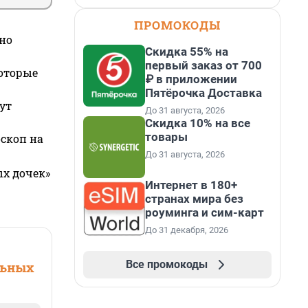
ПРОМОКОДЫ
но
Скидка 55% на
первый заказ от 700
которые
₽ в приложении
Пятёрочка Доставка
ут
До 31 августа, 2026
Скидка 10% на все
товары
оскоп на
До 31 августа, 2026
ых дочек»
Интернет в 180+
странах мира без
роуминга и сим-карт
До 31 декабря, 2026
Все промокоды
льных