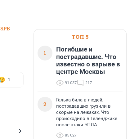
 SPB
ТОП 5
Погибшие и
1
пострадавшие. Что
известно о взрыве в
центре Москвы
1
91 037
217
Галька била в людей,
2
пострадавших грузили в
скорые на лежаках. Что
происходило в Геленджике
после атаки БПЛА
85 027