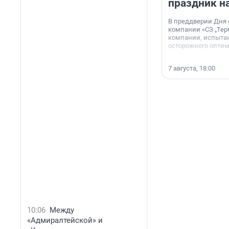
праздник н
В преддверии Дня
компании «СЗ „Тер
компании, испытан
осторожного опти
7 августа, 18:00
10:06
Между
«Адмиралтейской» и