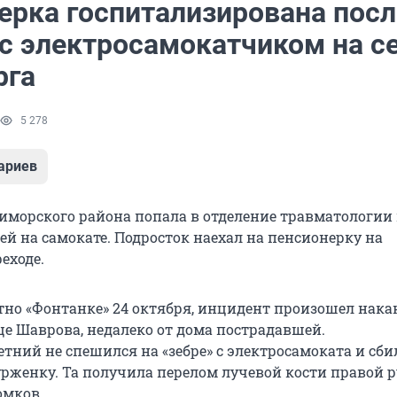
ерка госпитализирована посл
 с электросамокатчиком на с
рга
5 278
ариев
морского района попала в отделение травматологии 
ей на самокате. Подросток наехал на пенсионерку на
еходе.
стно «Фонтанке» 24 октября, инцидент произошел нака
це Шаврова, недалеко от дома пострадавшей.
ний не спешился на «зебре» с электросамоката и сбил
рженку. Та получила перелом лучевой кости правой р
омков.