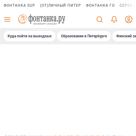
ФОНТАНКА SUP
(ОТ)ЛИЧНЫЙ ПИТЕР
ФОНТАНКА ГО
СЕРЕБР
Куда пойти на выходных
Образование в Петербурге
Финский за