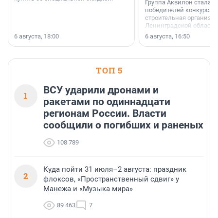
Группа Аквилон стала 
победителей конкурса 
строительная организа
Ленинградской области 
номинации «Самый
6 августа, 18:00
6 августа, 16:50
клиентоориентированн
застройщик Ленинград
области».
ТОП 5
ВСУ ударили дронами и
1
ракетами по одиннадцати
регионам России. Власти
сообщили о погибших и раненых
108 789
Куда пойти 31 июля–2 августа: праздник
2
флоксов, «Пространственный сдвиг» у
Манежа и «Музыка мира»
89 463
7