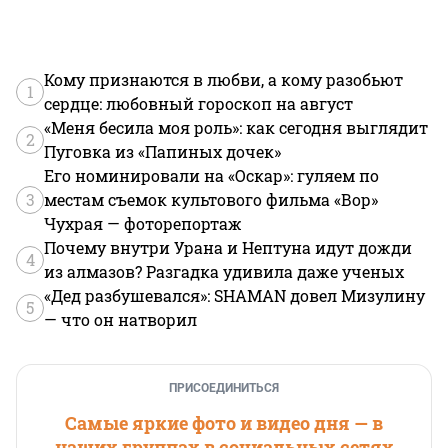
Кому признаются в любви, а кому разобьют
1
сердце: любовный гороскоп на август
«Меня бесила моя роль»: как сегодня выглядит
2
Пуговка из «Папиных дочек»
Его номинировали на «Оскар»: гуляем по
3
местам съемок культового фильма «Вор»
Чухрая — фоторепортаж
Почему внутри Урана и Нептуна идут дожди
4
из алмазов? Разгадка удивила даже ученых
«Дед разбушевался»: SHAMAN довел Мизулину
5
— что он натворил
ПРИСОЕДИНИТЬСЯ
Самые яркие фото и видео дня — в
наших группах в социальных сетях