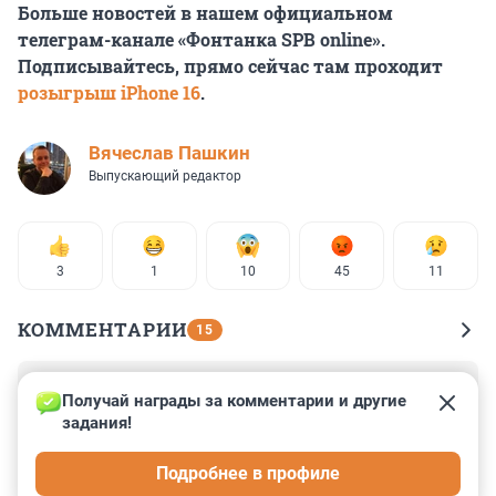
Больше новостей в нашем официальном
телеграм-канале «Фонтанка SPB online».
Подписывайтесь, прямо сейчас там проходит
розыгрыш iPhone 16
.
Вячеслав Пашкин
Выпускающий редактор
3
1
10
45
11
КОММЕНТАРИИ
15
Гость
12 ноября 2024, 19:42
Получай награды за комментарии и другие 
задания!
Одновременно снять трамвайные рельсы на 1 линии 
ВО и закрыть Горьковскую на вход утром мог только 
Подробнее в профиле
полный кретин