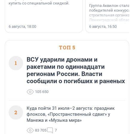
купить со специальной скидкой.
Группа Аквилон стала 
победителей конкурса 
строительная организа
Ленинградской области 
номинации «Самый
6 августа, 18:00
6 августа, 16:50
клиентоориентированн
застройщик Ленинград
области».
ТОП 5
ВСУ ударили дронами и
1
ракетами по одиннадцати
регионам России. Власти
сообщили о погибших и раненых
105 650
Куда пойти 31 июля–2 августа: праздник
2
флоксов, «Пространственный сдвиг» у
Манежа и «Музыка мира»
83 705
7