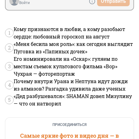
Отправить
Войти
Кому признаются в любви, а кому разобьют
1
сердце: любовный гороскоп на август
«Меня бесила моя роль»: как сегодня выглядит
2
Пуговка из «Папиных дочек»
Его номинировали на «Оскар»: гуляем по
3
местам съемок культового фильма «Вор»
Чухрая — фоторепортаж
Почему внутри Урана и Нептуна идут дожди
4
из алмазов? Разгадка удивила даже ученых
«Дед разбушевался»: SHAMAN довел Мизулину
5
— что он натворил
ПРИСОЕДИНИТЬСЯ
Самые яркие фото и видео дня — в