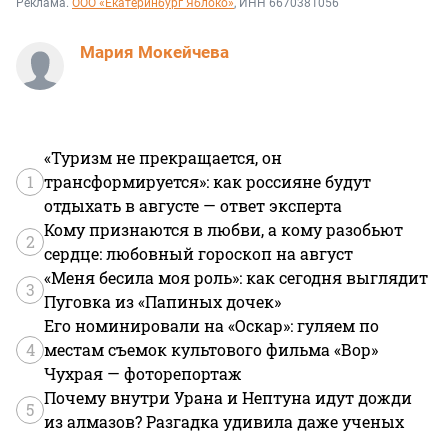
Реклама.
ООО «Екатеринбург Яблоко»
, ИНН 6670381056
Мария Мокейчева
«Туризм не прекращается, он
1
трансформируется»: как россияне будут
отдыхать в августе — ответ эксперта
Кому признаются в любви, а кому разобьют
2
сердце: любовный гороскоп на август
«Меня бесила моя роль»: как сегодня выглядит
3
Пуговка из «Папиных дочек»
Его номинировали на «Оскар»: гуляем по
4
местам съемок культового фильма «Вор»
Чухрая — фоторепортаж
Почему внутри Урана и Нептуна идут дожди
5
из алмазов? Разгадка удивила даже ученых