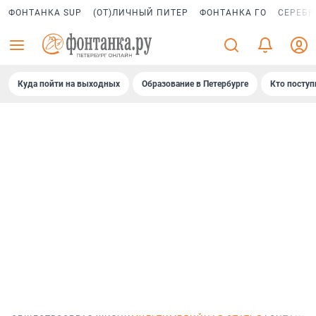
ФОНТАНКА SUP
(ОТ)ЛИЧНЫЙ ПИТЕР
ФОНТАНКА ГО
СЕРЕБР
Куда пойти на выходных
Образование в Петербурге
Кто поступ