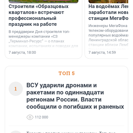
Строители «Образцовых
На водоёмах Лен
кварталов» встречают
заработали новы
профессиональный
станции МегаФон
праздник на работе
Инженеры МегаФона ус
телеком-оборудование 
В преддверии Дня строителя топ-
популярных водоёмах
менеджеры компании «СЗ
Ленинградской области
„Терминал-Ресурс“ — о планах
станции вблизи Лембол
компании, испытаниях и поводах для
Раздолинского озёр, а 
осторожного оптимизма.
7 августа, 18:00
7 августа, 14:59
недалеко от Большого Т
водопада.
ТОП 5
ВСУ ударили дронами и
1
ракетами по одиннадцати
регионам России. Власти
сообщили о погибших и раненых
112 000