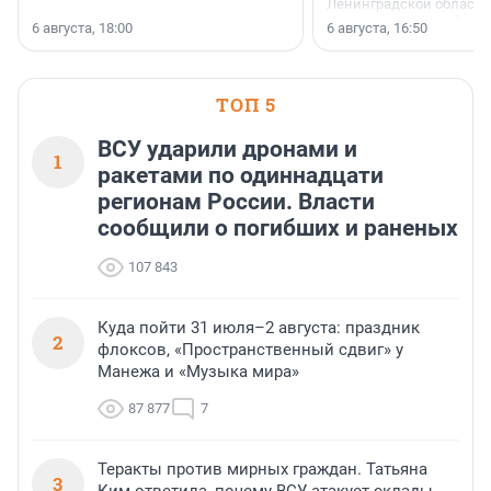
Ленинградской области 
номинации «Самый
6 августа, 18:00
6 августа, 16:50
клиентоориентированн
застройщик Ленинград
области».
ТОП 5
ВСУ ударили дронами и
1
ракетами по одиннадцати
регионам России. Власти
сообщили о погибших и раненых
107 843
Куда пойти 31 июля–2 августа: праздник
2
флоксов, «Пространственный сдвиг» у
Манежа и «Музыка мира»
87 877
7
Теракты против мирных граждан. Татьяна
3
Ким ответила, почему ВСУ атакует склады