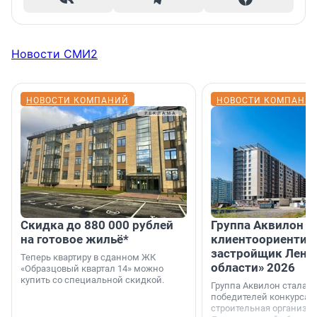
Новости СМИ2
НОВОСТИ КОМПАНИЙ
НОВОСТИ КОМПАНИ
Скидка до 880 000 рублей
Группа Аквилон 
на готовое жильё*
клиентоориентир
застройщик Лени
Теперь квартиру в сданном ЖК
области» 2026
«Образцовый квартал 14» можно
купить со специальной скидкой.
Группа Аквилон стала 
победителей конкурса 
строительная организа