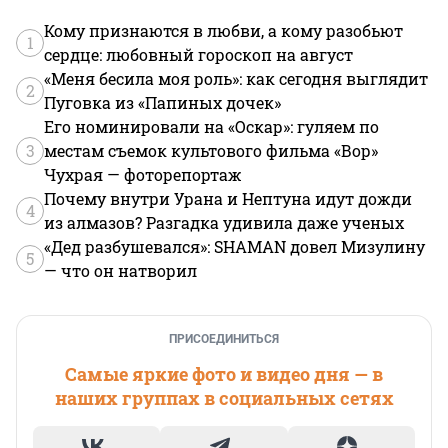
Кому признаются в любви, а кому разобьют
1
сердце: любовный гороскоп на август
«Меня бесила моя роль»: как сегодня выглядит
2
Пуговка из «Папиных дочек»
Его номинировали на «Оскар»: гуляем по
3
местам съемок культового фильма «Вор»
Чухрая — фоторепортаж
Почему внутри Урана и Нептуна идут дожди
4
из алмазов? Разгадка удивила даже ученых
«Дед разбушевался»: SHAMAN довел Мизулину
5
— что он натворил
ПРИСОЕДИНИТЬСЯ
Самые яркие фото и видео дня — в
наших группах в социальных сетях