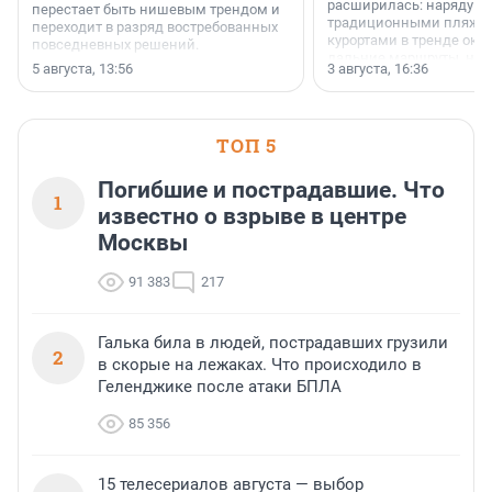
расширилась: наряду с
перестает быть нишевым трендом и
традиционными пляж
переходит в разряд востребованных
курортами в тренде ока
повседневных решений.
дальние маршруты, нап
5 августа, 13:56
3 августа, 16:36
острова Африки и Азии,
свидетельствуют данны
МегаФона.
ТОП 5
Погибшие и пострадавшие. Что
1
известно о взрыве в центре
Москвы
91 383
217
Галька била в людей, пострадавших грузили
2
в скорые на лежаках. Что происходило в
Геленджике после атаки БПЛА
85 356
15 телесериалов августа — выбор