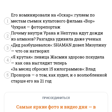
Его номинировали на «Оскар»: гуляем по
1
местам съемок культового фильма «Вор»
Чухрая — фоторепортаж
Почему внутри Урана и Нептуна идут дожди
2
из алмазов? Разгадка удивила даже ученых
«Дед разбушевался»: SHAMAN довел Мизулину
3
— что он натворил
«Я крутая»: певица Жасмин здорово похудела
4
— как она выглядит теперь
«За месяц сбросил 15 килограммов»: Влад
5
Прохоров — о том, как худел, и о возлюбленной
старше его на 21 год
ПРИСОЕДИНИТЬСЯ
Самые яркие фото и видео дня — в