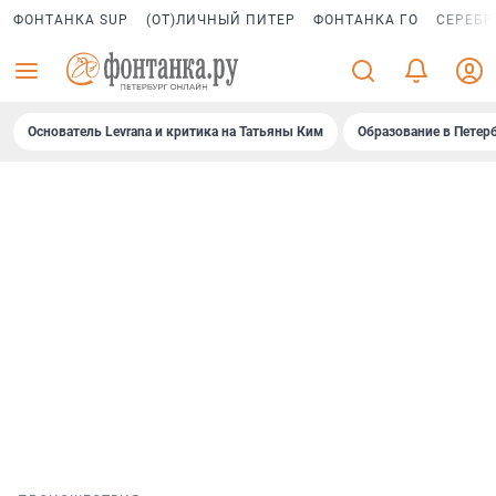
ФОНТАНКА SUP
(ОТ)ЛИЧНЫЙ ПИТЕР
ФОНТАНКА ГО
СЕРЕБР
Основатель Levrana и критика на Татьяны Ким
Образование в Петер