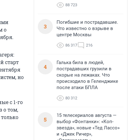
88 723
иями
Погибшие и пострадавшие.
3
Что известно о взрыве в
м о
центре Москвы
ября.
86 317
216
геря:
й старт
Галька била в людей,
4
пострадавших грузили в
сентября
скорые на лежаках. Что
истем, но
происходило в Геленджике
после атаки БПЛА
80 312
ые с 1-го
 о том,
15 телесериалов августа —
 только
5
выбор «Фонтанки»: «Коп-
звезда», новые «Тед Лассо»
и «Джек Ричер»,