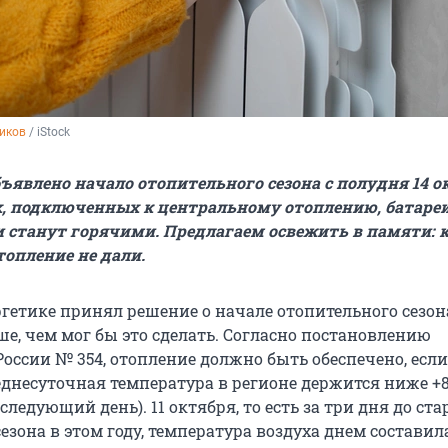
иков
 / iStock
бъявлено начало отопительного сезона с полудня 14 о
х, подключенных к центральному отоплению, батареи
 станут горячими. Предлагаем освежить в памяти: 
топление не дали.
ргетике принял решение о начале отопительного сезон
е, чем мог бы это сделать. Согласно постановлению
оссии № 354, отопление должно быть обеспечено, если
днесуточная температура в регионе держится ниже +8 
следующий день). 11 октября, то есть за три дня до ста
езона в этом году, температура воздуха днем составила