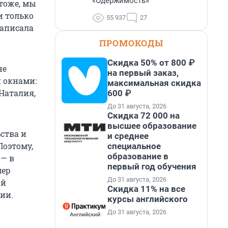
«Одержимость»
 тоже, мы
и только
55 937
27
написала
ПРОМОКОДЫ
Скидка 50% от 800 ₽
не
на первый заказ,
и окнами:
максимальная скидка
 Наталия,
600 ₽
До 31 августа, 2026
Скидка 72 000 на
высшее образование
ьства и
и среднее
Поэтому,
специальное
образование в
 — в
первый год обучения
мер
До 31 августа, 2026
ой
Скидка 11% на все
ии.
курсы английского
До 31 августа, 2026