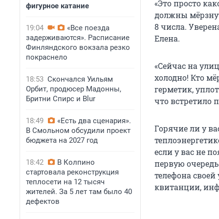
«Это просто как
фигурное катание
должны мёрзнут
8 числа. Уверен
19:04
«Все поезда
задерживаются». Расписание
Елена.
Финляндского вокзала резко
покраснело
«Сейчас на ули
холодно! Кто мё
18:53
Скончался Уильям
герметик, уплот
Орбит, продюсер Мадонны,
Бритни Спирс и Blur
что встретило 
18:49
«Есть два сценария».
Горячие ли у ва
В Смольном обсудили проект
теплоэнергетик
бюджета на 2027 год
если у вас не п
18:42
В Колпино
первую очередь
стартовала реконструкция
телефона своей
теплосети на 12 тысяч
квитанции, инф
жителей. За 5 лет там было 40
дефектов