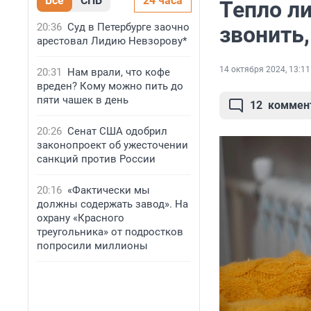
Все
СПБ
24 часа
Тепло ли
20:36
Суд в Петербурге заочно
звонить,
арестовал Лидию Невзорову*
14 октября 2024, 13:11
20:31
Нам врали, что кофе
вреден? Кому можно пить до
пяти чашек в день
12
коммен
20:26
Сенат США одобрил
законопроект об ужесточении
санкций против России
20:16
«Фактически мы
должны содержать завод». На
охрану «Красного
треугольника» от подростков
попросили миллионы