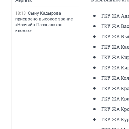
жертвах
18:13
Сыну Кадырова
ГКУ ЖА Адм
присвоено высокое звание
«Нохчийн Пачхьалкхан
ГКУ ЖА Вас
къонах»
ГКУ ЖА Выбо
ГКУ ЖА Кал
ГКУ ЖА Киро
ГКУ ЖА Киро
ГКУ ЖА Кол
ГКУ ЖА Кра
ГКУ ЖА Крас
ГКУ ЖА Крон
ГКУ ЖА Кур