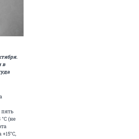
ктября.
 в
куда
а
 пять
°C (не
рта
 +15°C,