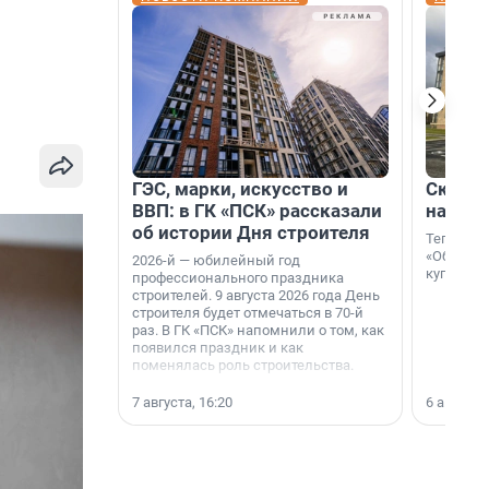
ГЭС, марки, искусство и
Скидка
ВВП: в ГК «ПСК» рассказали
на гот
об истории Дня строителя
Теперь к
«Образцо
2026-й — юбилейный год
купить с
профессионального праздника
строителей. 9 августа 2026 года День
строителя будет отмечаться в 70-й
раз. В ГК «ПСК» напомнили о том, как
появился праздник и как
поменялась роль строительства.
7 августа, 16:20
6 августа,