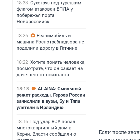
18:33
Сухогруз под турецким
флагом атакован БПЛА у
побережья порта
Новороссийск
18:26
Реанимобиль и
машина Роспотребнадзора не
поделили дорогу в Гатчине
18:22
Хотите понять человека,
посмотрите, что он сажает на
даче: тест от психолога
18:18
AI-AINA: Смольный
режет расходы, Героев России
зачислили в вузы, Бу и Тяпа
улетели в Ирландию
18:16
Под удар ВСУ попал
многоквартирный дом в
Если после зво
Керчи. Власти сообщили о
в жилищное аге