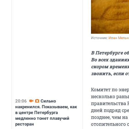
Источник: 
Иван Мельн
В Петербурге о
Во всех здания
скором времени
звонить, если о
Комитет по эне
несколько раньш
20:06
Сильно
правительства Р
накренился. Показываем, как
дней подряд сре
в центре Петербурга
позднее, чем на 
медленно тонет плавучий
отопительного с
ресторан