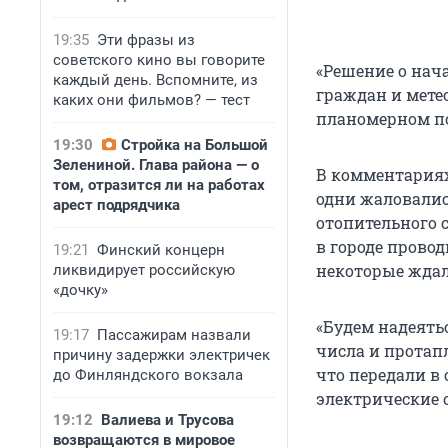
19:35
Эти фразы из
советского кино вы говорите
«Решение о нач
каждый день. Вспомните, из
граждан и мете
каких они фильмов? — тест
планомерном по
19:30
Стройка на Большой
Зелениной. Глава района — о
В комментариях
том, отразится ли на работах
одни жаловалис
арест подрядчика
отопительного 
в городе прово
19:21
Финский концерн
некоторые ждали
ликвидирует российскую
«дочку»
«Будем надеятьс
19:17
Пассажирам назвали
числа и протапл
причину задержки электричек
что передали в
до Финляндского вокзала
электрические о
19:12
Валиева и Трусова
возвращаются в мировое