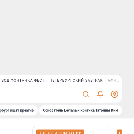
ЗСД ФОНТАНКА ФЕСТ
ПЕТЕРБУРГСКИЙ ЗАВТРАК
АФИША PLUS
рбург ищет креатив
Основатель Levrana и критика Татьяны Ким
Зач
НОВОСТИ КОМПАНИЙ
НОВОС