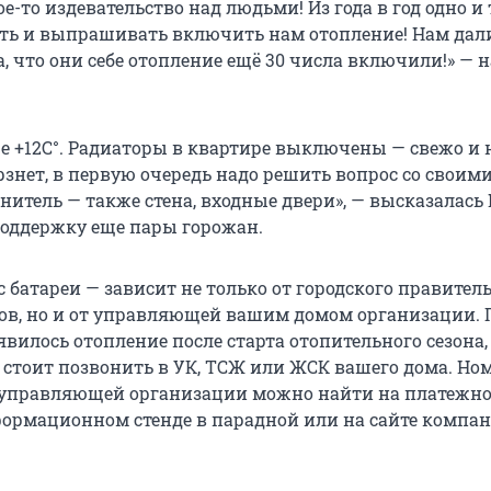
ое-то издевательство над людьми! Из года в год одно и
ь и выпрашивать включить нам отопление! Нам дал
а, что они себе отопление ещё 30 числа включили!» — 
це +12С°. Радиаторы в квартире выключены — свежо и 
рзнет, в первую очередь надо решить вопрос со своим
нитель — также стена, входные двери», — высказалась
поддержку еще пары горожан.
с батареи — зависит не только от городского правител
ов, но и от управляющей вашим домом организации. 
оявилось отопление после старта отопительного сезона,
 стоит позвонить в УК, ТСЖ или ЖСК вашего дома. Но
 управляющей организации можно найти на платежн
ормационном стенде в парадной или на сайте компан