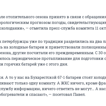
але отопительного сезона принято в связи с обращен
орологическим прогнозом погоды, свидетельствующи
холодании», — отметила пресс-служба комитета 11 окт
 петербуржцы уже по традиции разделились на два ла
ь на холодные батареи и приветствовали полноценны
сезона, другие посчитали его преждевременным. С 30 
дилось периодическое протапливание для подготовки с
 горячих батарей уже с этого дня.
я. А то у нас на Бухарестской 67-1 батареи стоят холодн
ивают только одну комнату. А ЖКС ничего, кроме фраз
 службу информацию, ничего ответить не могут… А нас
богреватели и спасают», — посетовал Павел.