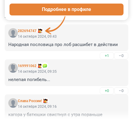
1
4
4
3
21
Подробнее в профиле
КОММЕНТАРИИ
6
282694747
14 октября 2024, 09:43
Народная пословица про лоб расшибет в действии
+1
–0
169991062
14 октября 2024, 09:35
нелепая погибель...
+0
–0
Слава России!
14 октября 2024, 09:16
кагора у батюшки свистнул с утра пораньше
+0
–0