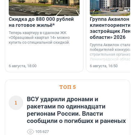
Скидка до 880 000 рублей
Группа Аквилон 
на готовое жильё*
клиентоориентир
застройщик Лени
Теперь квартиру в сданном ЖК
области» 2026
«Образцовый квартал 14» можно
купить со специальной скидкой.
Группа Аквилон стала 
победителей конкурса 
строительная организа
Ленинградской области 
номинации «Самый
6 августа, 18:00
6 августа, 16:50
клиентоориентированн
застройщик Ленинград
области».
ТОП 5
ВСУ ударили дронами и
1
ракетами по одиннадцати
регионам России. Власти
сообщили о погибших и раненых
105 627