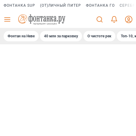
ФОНТАНКА SUP
(ОТ)ЛИЧНЫЙ ПИТЕР
ФОНТАНКА ГО
СЕРЕБР
Фонтан на Неве
40 млн за парковку
О чистоте рек
Топ-10, 