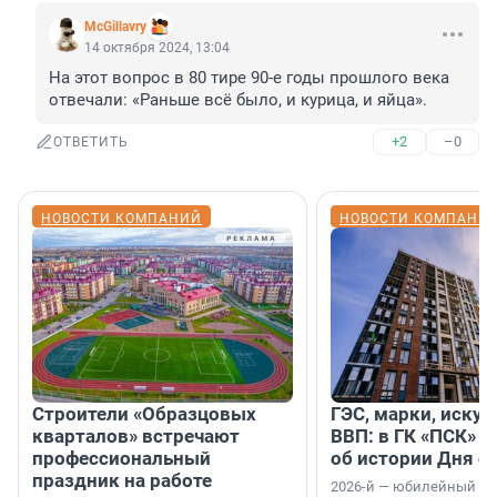
McGillavry
14 октября 2024, 13:04
На этот вопрос в 80 тире 90-е годы прошлого века 
отвечали: «Раньше всё было, и курица, и яйца».
+2
–0
ОТВЕТИТЬ
НОВОСТИ КОМПАНИЙ
НОВОСТИ КОМПАНИ
Строители «Образцовых
ГЭС, марки, искус
кварталов» встречают
ВВП: в ГК «ПСК» р
профессиональный
об истории Дня с
праздник на работе
2026-й — юбилейный го