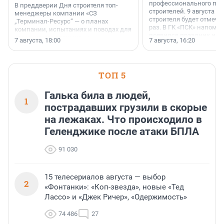
профессионального пр
В преддверии Дня строителя топ-
строителей. 9 августа 2
менеджеры компании «СЗ
строителя будет отмечат
„Терминал-Ресурс“ — о планах
раз. В ГК «ПСК» напомни
компании, испытаниях и поводах для
появился праздник и к
осторожного оптимизма.
7 августа, 18:00
7 августа, 16:20
поменялась роль строит
ТОП 5
Галька била в людей,
1
пострадавших грузили в скорые
на лежаках. Что происходило в
Геленджике после атаки БПЛА
91 030
15 телесериалов августа — выбор
2
«Фонтанки»: «Коп-звезда», новые «Тед
Лассо» и «Джек Ричер», «Одержимость»
74 486
27