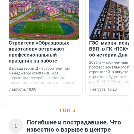
Строители «Образцовых
ГЭС, марки, искус
кварталов» встречают
ВВП: в ГК «ПСК» р
профессиональный
об истории Дня с
праздник на работе
2026-й — юбилейный го
профессионального пр
В преддверии Дня строителя топ-
строителей. 9 августа 2
менеджеры компании «СЗ
строителя будет отмечат
„Терминал-Ресурс“ — о планах
раз. В ГК «ПСК» напомни
компании, испытаниях и поводах для
появился праздник и к
осторожного оптимизма.
7 августа, 18:00
7 августа, 16:20
поменялась роль строит
ТОП 5
Погибшие и пострадавшие. Что
1
известно о взрыве в центре