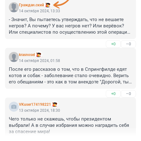
Граждан.ский
14 октября 2024, 13:33
- Значит, Вы пытаетесь утверждать, что не вешаете 
негров? А почему? У вас негров нет? Или верёвок? 
Или специалистов по осуществлению этой операции? 
Ну, признавайтесь честно, чего у Вас нет?
+0
–0
krasnosel
14 октября 2024, 01:58
После его рассказов о том, что в Спрингфилде едят 
котов и собак - заболевание стало очевидно. Верить 
его обещаниям - это как в том анекдоте "Дорогой, ты 
же на мне обещал жениться? Дорогая, мало что я на 
+0
–0
тебе обещал"... 

Фонтанке, конечно, спасибо за политпросвет, но надо 
VKuser174198221
было добавить, что в США президент мало на что 
13 октября 2024, 18:30
влияет. А старичку хочется попыжиться и 
Чего только не скажешь, чтобы президентом 
понадуваться напоследок. Нарциссизм.
выбрали! А в случае избрания можно наградить себя 
за спасение мира!