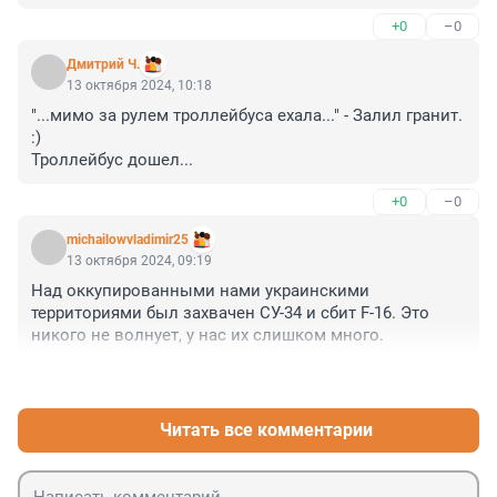
+0
–0
Дмитрий Ч.
13 октября 2024, 10:18
"...мимо за рулем троллейбуса ехала..." - Залил гранит. 
:)

Троллейбус дошел...
+0
–0
michailowvladimir25
13 октября 2024, 09:19
Над оккупированными нами украинскими 
территориями был захвачен СУ-34 и сбит F-16. Это 
никого не волнует, у нас их слишком много.
+0
–0
Читать все комментарии