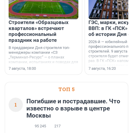
Строители «Образцовых
ГЭС, марки, искус
кварталов» встречают
ВВП: в ГК «ПСК» р
профессиональный
об истории Дня с
праздник на работе
2026-й — юбилейный го
профессионального пр
В преддверии Дня строителя топ-
строителей. 9 августа 2
менеджеры компании «СЗ
строителя будет отмечат
„Терминал-Ресурс“ — о планах
раз. В ГК «ПСК» напомни
компании, испытаниях и поводах для
появился праздник и к
осторожного оптимизма.
7 августа, 18:00
7 августа, 16:20
поменялась роль строит
ТОП 5
Погибшие и пострадавшие. Что
1
известно о взрыве в центре
Москвы
95 245
217