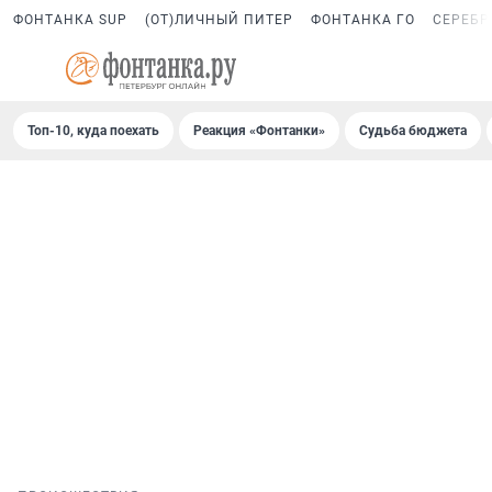
ФОНТАНКА SUP
(ОТ)ЛИЧНЫЙ ПИТЕР
ФОНТАНКА ГО
СЕРЕБР
Топ-10, куда поехать
Реакция «Фонтанки»
Судьба бюджета