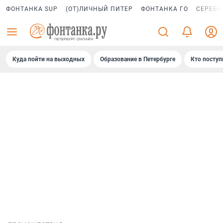
ФОНТАНКА SUP
(ОТ)ЛИЧНЫЙ ПИТЕР
ФОНТАНКА ГО
СЕРЕБР
Куда пойти на выходных
Образование в Петербурге
Кто поступ