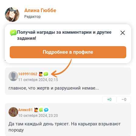
Алина Гюббе
Редактор
Получай награды за комментарии и другие 
задания!
2
4
36
1
4
Подробнее в профиле
КОММЕНТАРИИ
12
169991062
11 октября 2024, 02:15
главное, что жертв и разрушений немае...
+0
–0
Алекс81
10 октября 2024, 23:20
Да там каждый день трясет. На карьерах взрывают 
породу