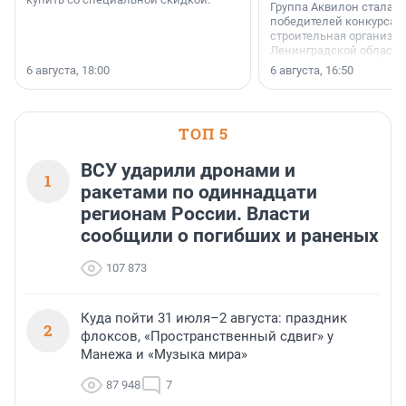
Группа Аквилон стала 
победителей конкурса 
строительная организа
Ленинградской области 
номинации «Самый
6 августа, 18:00
6 августа, 16:50
клиентоориентированн
застройщик Ленинград
области».
ТОП 5
ВСУ ударили дронами и
1
ракетами по одиннадцати
регионам России. Власти
сообщили о погибших и раненых
107 873
Куда пойти 31 июля–2 августа: праздник
2
флоксов, «Пространственный сдвиг» у
Манежа и «Музыка мира»
87 948
7