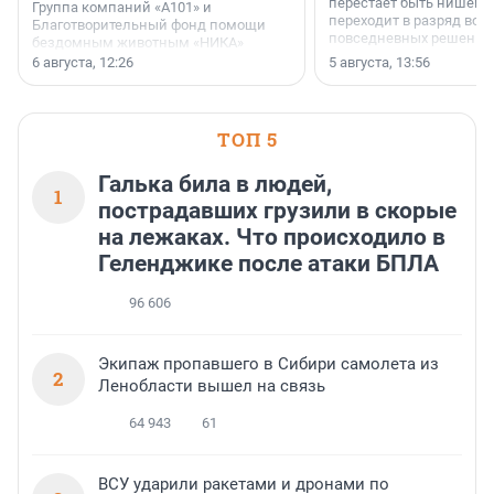
перестает быть нишевы
Группа компаний «А101» и
переходит в разряд вос
Благотворительный фонд помощи
повседневных решений
бездомным животным «НИКА»
заключили соглашение о
6 августа, 12:26
5 августа, 13:56
стратегическом сотрудничестве.
ТОП 5
Галька била в людей,
1
пострадавших грузили в скорые
на лежаках. Что происходило в
Геленджике после атаки БПЛА
96 606
Экипаж пропавшего в Сибири самолета из
2
Ленобласти вышел на связь
64 943
61
ВСУ ударили ракетами и дронами по