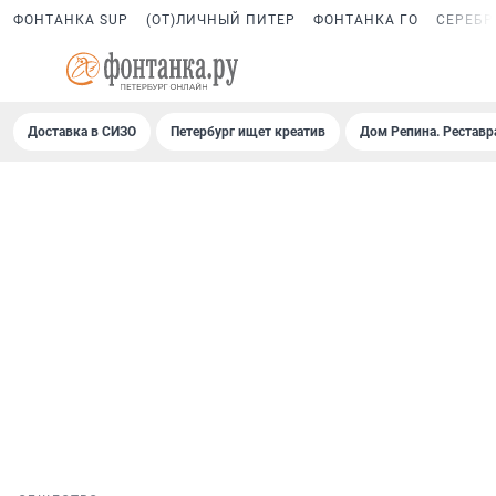
ФОНТАНКА SUP
(ОТ)ЛИЧНЫЙ ПИТЕР
ФОНТАНКА ГО
СЕРЕБР
Доставка в СИЗО
Петербург ищет креатив
Дом Репина. Реставр