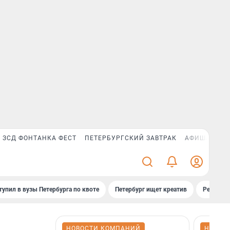
ЗСД ФОНТАНКА ФЕСТ
ПЕТЕРБУРГСКИЙ ЗАВТРАК
АФИША PLUS
тупил в вузы Петербурга по квоте
Петербург ищет креатив
Рейтинги
НОВОСТИ КОМПАНИЙ
НОВОС