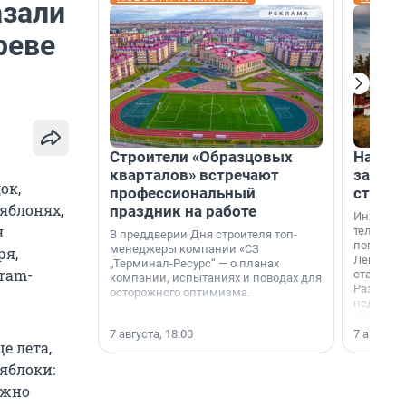
азали
реве
Строители «Образцовых
На вод
кварталов» встречают
зарабо
ок,
профессиональный
станци
яблонях,
праздник на работе
Инженер
я
телеком-
В преддверии Дня строителя топ-
популярн
менеджеры компании «СЗ
ря,
Ленингра
„Терминал-Ресурс“ — о планах
ram-
станции 
компании, испытаниях и поводах для
Раздолин
осторожного оптимизма.
недалеко
водопада
7 августа, 18:00
7 августа,
е лета,
яблоки:
ожно