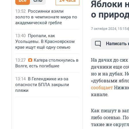
Все
СПБ
24 часа
Яблоки н
13:52
Россиянки взяли
о приро
золото в чемпионате мира по
академической гребле
7 октября 2024, 15:15
13:40
Пропали, как
Усольцевы. В Красноярском
Написать
крае ищут ещё одну семью
На дачах до сих
13:27
Катера столкнулись в
Волге, есть погибшие
дачники еще соб
но и на дубах. 
13:14
В Геленджике из-за
«дубовыми яблок
опасности БПЛА закрыли
сообщает
Нижне-
пляжи
канале.
Как пишут в зап
либо осенью. П
такие же округл