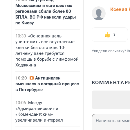
Московским и ещё шестью
Ксения 
регионами сбили более 80
БПЛА. ВС РФ нанесли удары
по Киеву
3
10:30
«Основная цель —
уничтожить все опухолевые
клетки без остатка». 10-
Увидели опечатку? В
летнему Ване требуется
помощь в борьбе с лимфомой
Ходжкина
10:20
Антициклон
КОММЕНТАР
вмешался в погодный процесс
в Петербурге
10:06
Между
«Адмиралтейской» и
«Комендантским»
увеличивали интервал