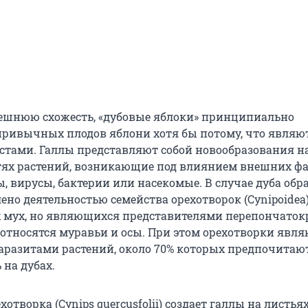
ешнюю схожесть, «дубовые яблоки» принципиально
привычных плодов яблони хотя бы потому, что являют
остами. Галлы представляют собой новообразования н
ях растений, возникающие под влиянием внешних фа
ы, вирусы, бактерии или насекомые. В случае дуба обр
ено деятельностью семейства орехотворок (Cynipoidea
мух, но являющихся представителями перепончаток
относятся муравьи и осы. При этом орехотворки явля
разитами растений, около 70% которых предпочитаю
 на дубах.
хотворка (Cynips quercusfolii) создает галлы на листьях