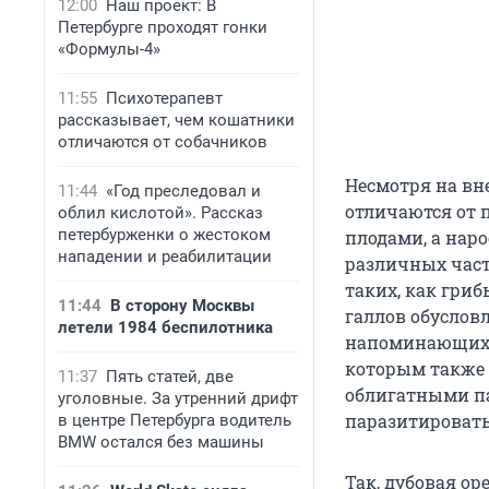
12:00
Наш проект: В
Петербурге проходят гонки
«Формулы-4»
11:55
Психотерапевт
рассказывает, чем кошатники
отличаются от собачников
Несмотря на вн
11:44
«Год преследовал и
отличаются от 
облил кислотой». Рассказ
петербурженки о жестоком
плодами, а нар
нападении и реабилитации
различных част
таких, как гриб
11:44
В сторону Москвы
галлов обусловл
летели 1984 беспилотника
напоминающих 
которым также 
11:37
Пять статей, две
облигатными па
уголовные. За утренний дрифт
паразитировать
в центре Петербурга водитель
BMW остался без машины
Так, дубовая оре