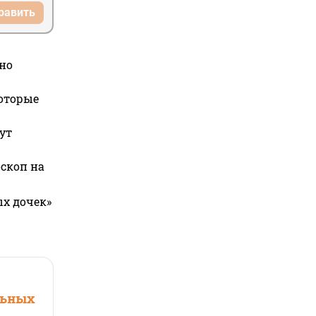
равить
но
которые
ут
оскоп на
ых дочек»
льных