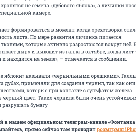
хранятся не семена «дубового яблока», а личинки нас
специальной камере.
нает формироваться в момент, когда орехотворка отк
ность листа. По мере развития личинка питается
тканями, которые активно разрастаются вокруг неё. 
ызает дыру и выходит из галла в октябре, когда лист
а и находится на земле», — отмечается в сообщении.
е яблоки» называли «чернильными орешками». Галлы
а дубах, применяли для создания чернил, так как они
ествами, которые при контакте с сульфатом железа
 черный цвет. Такие чернила были очень устойчивым
 разрушать бумагу.
й в нашем официальном телеграм-канале «Фонтанка
сывайтесь, прямо сейчас там проходит
розыгрыш iPhon