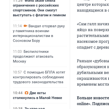
11:26
World Skate сняла
центре которых 
ограничения с российских
находящиеся в 
спортсменов. Они смогут
выступать с флагом и гимном
«Сам галл начи
11:14
Вандал оторвал руку
яйцо на поверх
у памятника воинам-
растительными 
интернационалистам в
Сосновом Бору
насекомое прогр
опадает с дерев
11:03
Беспилотники
продолжают атаковать
Раньше «дубовы
Москву
образующиеся н
дубильными вещ
10:57
С помощью БПЛА хотят
контролировать соблюдение
окрашиваются в
трудового законодательства
временем могли
10:44
Две яхты
Больше новосте
столкнулись в Малой Невке
online». Подпи
10:38
За утро над