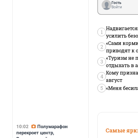
Гость
Войти
Надвигается
1
усилить без
«Сами корми
2
приводят к 
«Туризм не 
3
отдыхать в а
Кому призна
4
август
5
«Меня бесил
10:02
Полумарафон
Самые ярки
перекроет центр,