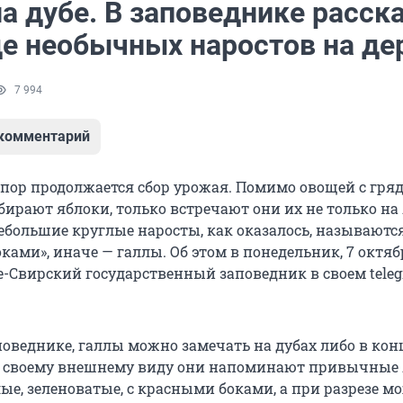
а дубе. В заповеднике расск
де необычных наростов на де
7 994
 комментарий
 пор продолжается сбор урожая. Помимо овощей с гряд
ирают яблоки, только встречают они их не только на 
Небольшие круглые наросты, как оказалось, называютс
ами», иначе — галлы. Об этом в понедельник, 7 октяб
Свирский государственный заповедник в своем teleg
оведнике, галлы можно замечать на дубах либо в конц
о своему внешнему виду они напоминают привычные 
ые, зеленоватые, с красными боками, а при разрезе м