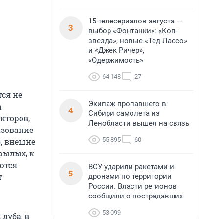
15 телесериалов августа —
3
выбор «Фонтанки»: «Коп-
звезда», новые «Тед Лассо»
и «Джек Ричер»,
«Одержимость»
64 148
27
ся не
Экипаж пропавшего в
а
4
Сибири самолета из
кторов,
Ленобласти вышел на связь
азование
55 895
60
), внешне
рылых, к
ются
ВСУ ударили ракетами и
5
т
дронами по территории
России. Власти регионов
сообщили о пострадавших
53 099
 дуба, в