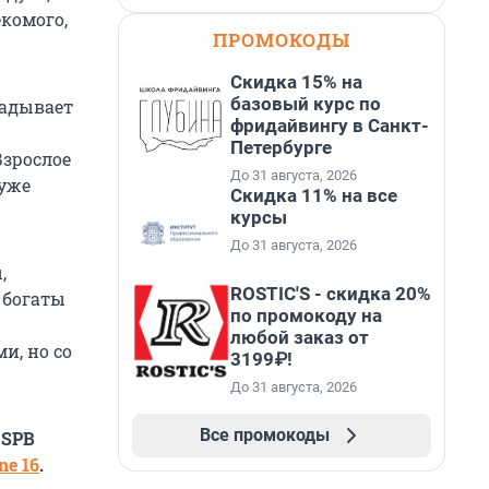
екомого,
ПРОМОКОДЫ
Скидка 15% на
базовый курс по
ладывает
фридайвингу в Санкт-
Петербурге
Взрослое
До 31 августа, 2026
 уже
Скидка 11% на все
курсы
До 31 августа, 2026
,
ROSTIC'S - скидка 20%
 богаты
по промокоду на
любой заказ от
и, но со
3199₽!
До 31 августа, 2026
Все промокоды
 SPB
e 16
.