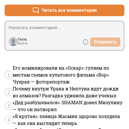
Читать все комментарии
Гость
Отправить
Войти
Его номинировали на «Оскар»: гуляем по
1
местам съемок культового фильма «Вор»
Чухрая — фоторепортаж
Почему внутри Урана и Нептуна идут дожди
2
из алмазов? Разгадка удивила даже ученых
«Дед разбушевался»: SHAMAN довел Мизулину
3
— что он натворил
«Я крутая»: певица Жасмин здорово похудела
4
— как она выглядит теперь