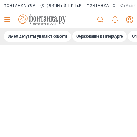
ФОНТАНКА SUP
(ОТ)ЛИЧНЫЙ ПИТЕР
ФОНТАНКА ГО
СЕРЕБР
Зачем депутаты удаляют соцсети
Образование в Петербурге
Ол