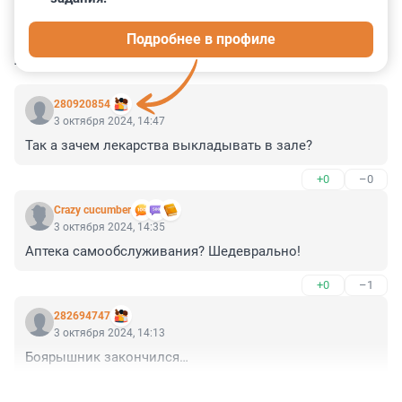
0
2
16
56
5
Подробнее в профиле
КОММЕНТАРИИ
22
280920854
3 октября 2024, 14:47
Так а зачем лекарства выкладывать в зале?
+0
–0
Crazy cucumber
3 октября 2024, 14:35
Аптека самообслуживания? Шедеврально!
+0
–1
282694747
3 октября 2024, 14:13
Боярышник закончился…
+1
–0