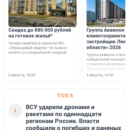
Скидка до 880 000 рублей
Группа Аквилон 
на готовое жильё*
клиентоориентир
застройщик Лени
Теперь квартиру в сданном ЖК
области» 2026
«Образцовый квартал 14» можно
купить со специальной скидкой.
Группа Аквилон стала 
победителей конкурса 
строительная организа
Ленинградской области 
номинации «Самый
6 августа, 18:00
6 августа, 16:50
клиентоориентированн
застройщик Ленинград
области».
ТОП 5
ВСУ ударили дронами и
1
ракетами по одиннадцати
регионам России. Власти
сообщили о погибших и раненых