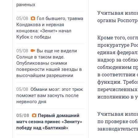
раненых
Учитывая излож
05/08
Гол бывшего, травма
органы Роспотр
Кондакова и нервная
концовка: «Зенит» начал
Кубок с победы
Кроме того, согл
прокуратуре Рос
05/08
Вы еще не видели
единая федерал
Солнце в таком виде.
надзор за собл
Опубликованы снимки
соблюдением пр
поверхности нашей звезды в
в соответствии
высочайшем разрешении
функции. Требо
перечисленных в
05/08
Обмани мозг: этот трюк
поможет вам заснуть после
исполнению в у
нервного дня
Учитывая изло
05/08
Первый домашний
по проверке с
матч сезона принес «Зениту»
победу над «Балтикой»
законодательств