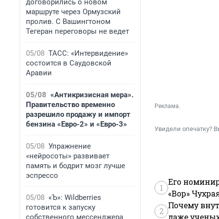
договорились о новом
маршруте через Ормузский
пролив. С Вашингтоном
Тегеран переговоры не ведет
05/08
ТАСС: «Интервидение»
состоится в Саудовской
Аравии
05/08
«Антикризисная мера».
Правительство временно
Реклама.
разрешило продажу и импорт
бензина «Евро-2» и «Евро-3»
Увидели опечатку? В
05/08
Упражнение
«нейросоты» развивает
память и бодрит мозг лучше
эспрессо
Его номинир
1
«Вор» Чухра
05/08
«Ъ»: Wildberries
Почему внут
готовится к запуску
2
даже учены
собственного мессенджера