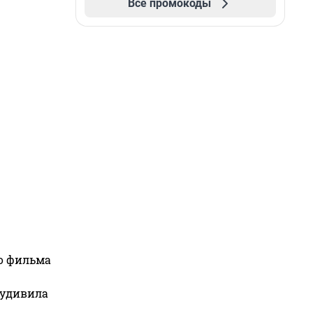
Все промокоды
го фильма
 удивила