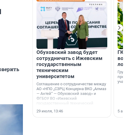
м
Обуховский завод будет
ГК «КВ
сотрудничать с Ижевским
возмо
государственным
лояль
оверить
техническим
Группа к
университетом
программ
участник
Соглашение о сотрудничестве между
АО «НПО „СЗРЦ Концерна ВКО „Алмаз
— Антей“ — Обуховский завод» и
ФГБОУ ВО «Ижевский
государственный технический
университет имени М. Т.
29 июля, 13:46
5 августа,
Калашникова» (ИжГТУ) было
подписано 17 июля 2026 года в
Ситуационном центре Правительства
Москвы.