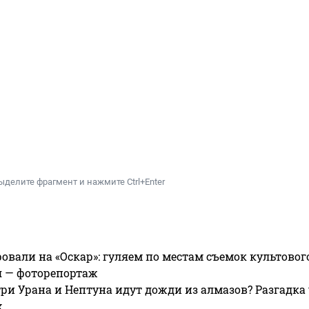
ыделите фрагмент и нажмите Ctrl+Enter
овали на «Оскар»: гуляем по местам съемок культово
я — фоторепортаж
ри Урана и Нептуна идут дожди из алмазов? Разгадка
х