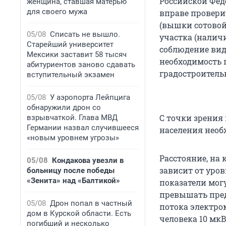
Российской Фед
женщина, ставшая матерью
для своего мужа
вправе провери
(вышки сотовой
05/08
Списать не вышло.
участка (налич
Старейший университет
соблюдение вид
Мексики заставит 58 тысяч
необходимость 
абитуриентов заново сдавать
градостроительн
вступительный экзамен
05/08
У аэропорта Лейпцига
обнаружили дрон со
С точки зрения
взрывчаткой. Глава МВД
Германии назвал случившееся
населения необ
«новым уровнем угрозы»
Расстояние, на
05/08
Кондакова увезли в
зависит от уро
больницу после победы
«Зенита» над «Балтикой»
показатели мог
превышать пред
05/08
Дрон попал в частный
потока электро
дом в Курской области. Есть
человека 10 мкВ
погибший и несколько