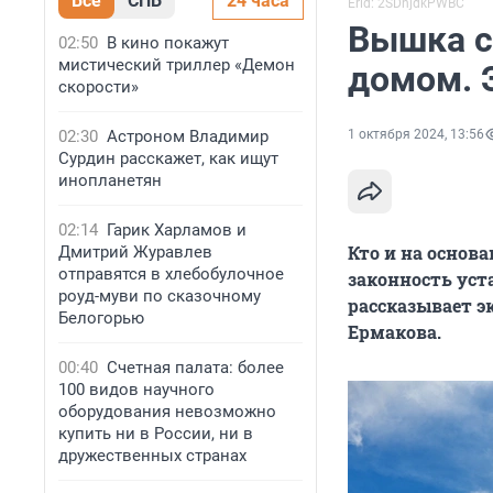
Все
СПБ
24 часа
Erid: 2SDnjdkPWBC
Вышка с
02:50
В кино покажут
мистический триллер «Демон
домом. 
скорости»
02:30
Астроном Владимир
1 октября 2024, 13:56
Сурдин расскажет, как ищут
инопланетян
02:14
Гарик Харламов и
Кто и на основ
Дмитрий Журавлев
отправятся в хлебобулочное
законность уст
роуд-муви по сказочному
рассказывает э
Белогорью
Ермакова.
00:40
Счетная палата: более
100 видов научного
оборудования невозможно
купить ни в России, ни в
дружественных странах