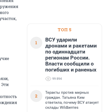
вления
оружения
ного
участок,
ТОП 5
ВСУ ударили
1
дронами и ракетами
по одиннадцати
регионам России.
учие
Власти сообщили о
погибших и раненых
язи,
99 894
 Эти
Теракты против мирных
2
лотность
граждан. Татьяна Ким
хождения
ответила, почему ВСУ атакует
склады Wildberries