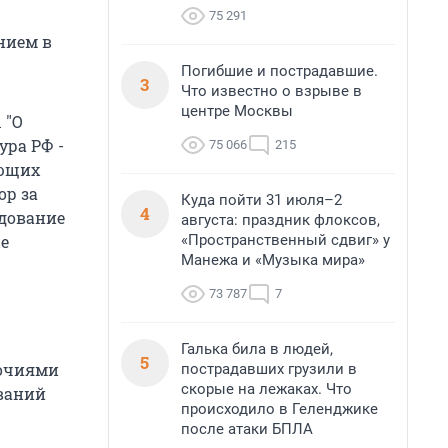
75 291
нием в
Погибшие и пострадавшие.
3
Что известно о взрыве в
центре Москвы
 "О
ура РФ -
75 066
215
яющих
ор за
Куда пойти 31 июля–2
4
едование
августа: праздник флоксов,
«Пространственный сдвиг» у
е
Манежа и «Музыка мира»
73 787
7
Галька била в людей,
5
мочиями
пострадавших грузили в
скорые на лежаках. Что
ваний
происходило в Геленджике
после атаки БПЛА