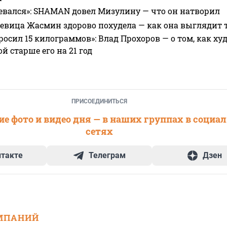
евался»: SHAMAN довел Мизулину — что он натворил
 певица Жасмин здорово похудела — как она выглядит 
росил 15 килограммов»: Влад Прохоров — о том, как худе
 старше его на 21 год
ПРИСОЕДИНИТЬСЯ
е фото и видео дня — в наших группах в социа
сетях
нтакте
Телеграм
Дзен
МПАНИЙ