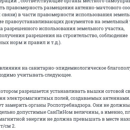
ерации", соответствующие органы местного самоупра
ть правомерность размещения антенно-мачтового со
 связи) в части правомерности использования земель
ие правоустанавливающих документов на земельный 
а разрешенного использования земельного участка,
получения разрешения на строительство, соблюдение
ых норм и правил и т.д.).
 влияния на санитарно-эпидемиологическое благопол
ходимо учитывать следующее.
 котором разрешается устанавливать вышки сотовой св
вня электромагнитных полей, создаваемых антеннами.
ут замерить органы Роспотребнадзора. Они не должны
ельно допустимые СанПиНом величины, а именно, п
магнитной энергии не должна превышать в месте на
т/см 2.