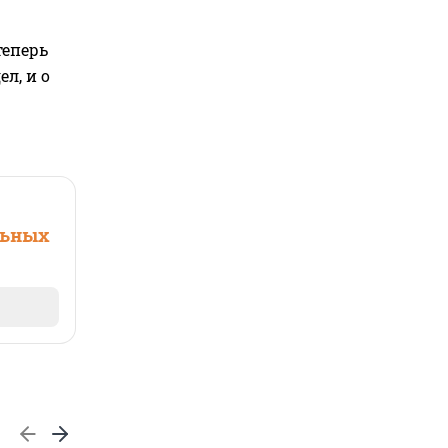
теперь
л, и о
льных