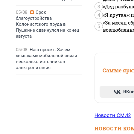
3
«Дед разбуш
05/08
Срок
4
«Я крутая»:
благоустройства
«За месяц сб
Колонистского пруда в
5
возлюбленной
Пушкине сдвинулся на конец
августа
05/08
Наш проект: Зачем
«вышкам» мобильной связи
несколько источников
электропитания
Самые ярки
ВКо
Новости СМИ2
НОВОСТИ КО