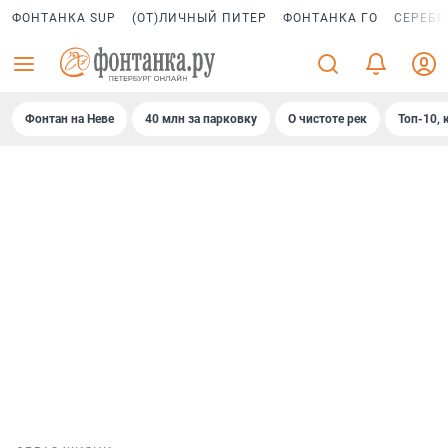
ФОНТАНКА SUP
(ОТ)ЛИЧНЫЙ ПИТЕР
ФОНТАНКА ГО
СЕРЕБР
Фонтан на Неве
40 млн за парковку
О чистоте рек
Топ-10, 