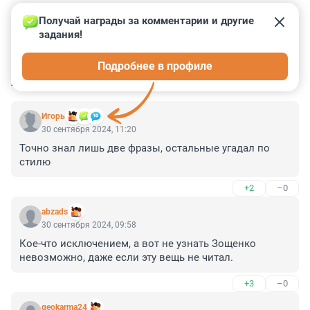
Получай награды за комментарии и другие 
задания!
10
1
2
2
2
Подробнее в профиле
КОММЕНТАРИИ
9
Игoрь
30 сентября 2024, 11:20
Точно знал лишь две фразы, остальные угадал по 
стилю
+2
–0
abzads
30 сентября 2024, 09:58
Кое-что исключением, а вот не узнать Зощенко 
невозможно, даже если эту вещь не читал.
+3
–0
geokarma24