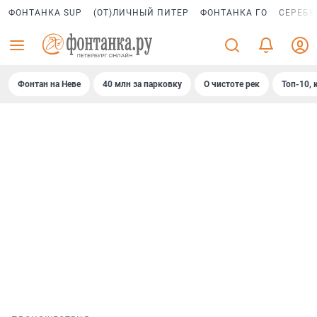
ФОНТАНКА SUP
(ОТ)ЛИЧНЫЙ ПИТЕР
ФОНТАНКА ГО
СЕРЕБР
Фонтан на Неве
40 млн за парковку
О чистоте рек
Топ-10, 