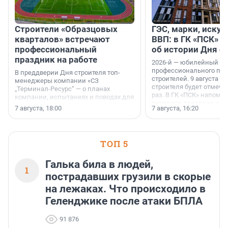
Строители «Образцовых
ГЭС, марки, искус
кварталов» встречают
ВВП: в ГК «ПСК» р
профессиональный
об истории Дня с
праздник на работе
2026-й — юбилейный го
профессионального пр
В преддверии Дня строителя топ-
строителей. 9 августа 2
менеджеры компании «СЗ
строителя будет отмечат
„Терминал-Ресурс“ — о планах
раз. В ГК «ПСК» напомни
компании, испытаниях и поводах для
появился праздник и к
осторожного оптимизма.
7 августа, 18:00
7 августа, 16:20
поменялась роль строит
ТОП 5
Галька била в людей,
1
пострадавших грузили в скорые
на лежаках. Что происходило в
Геленджике после атаки БПЛА
91 876