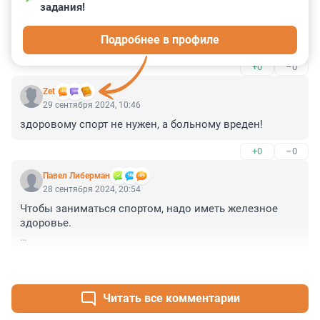
задания!
Гость
26 июня 2025, 17:50
Подробнее в профиле
*здоровые
+0
–0
Zet
29 сентября 2024, 10:46
здоровому спорт не нужен, а больному вреден!
+0
–0
Павел Либерман
28 сентября 2024, 20:54
Чтобы заниматься спортом, надо иметь железное 
здоровье.

(С) академик Н.Н.Боголюбов
+3
–0
Читать все комментарии