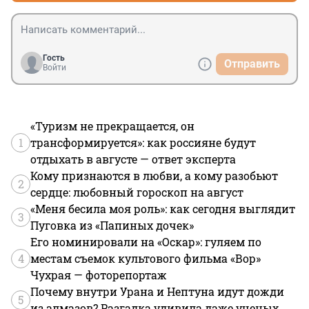
Гость
Отправить
Войти
«Туризм не прекращается, он
1
трансформируется»: как россияне будут
отдыхать в августе — ответ эксперта
Кому признаются в любви, а кому разобьют
2
сердце: любовный гороскоп на август
«Меня бесила моя роль»: как сегодня выглядит
3
Пуговка из «Папиных дочек»
Его номинировали на «Оскар»: гуляем по
4
местам съемок культового фильма «Вор»
Чухрая — фоторепортаж
Почему внутри Урана и Нептуна идут дожди
5
из алмазов? Разгадка удивила даже ученых