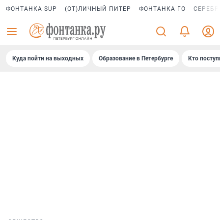
ФОНТАНКА SUP
(ОТ)ЛИЧНЫЙ ПИТЕР
ФОНТАНКА ГО
СЕРЕБР
Куда пойти на выходных
Образование в Петербурге
Кто поступ