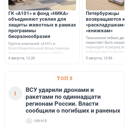
ГК «А101» и фонд «НИКА»
Петербуржцы
объединяют усилия для
возвращаются к
защиты животных в рамках
«раскладушкам» 
программы
«книжкам»
биоразнообразия
Технология гибких дисп
перестает быть нишевы
Группа компаний «А101» и
переходит в разряд вос
Благотворительный фонд помощи
повседневных решений
бездомным животным «НИКА»
заключили соглашение о
6 августа, 12:26
5 августа, 13:56
стратегическом сотрудничестве.
ТОП 5
ВСУ ударили дронами и
1
ракетами по одиннадцати
регионам России. Власти
сообщили о погибших и раненых
109 615